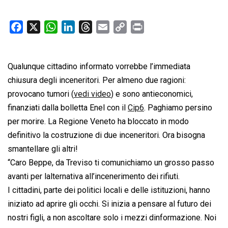
F
X
W
L
T
E
C
P
a
h
i
h
m
o
r
c
a
n
r
a
p
i
Qualunque cittadino informato vorrebbe l’immediata
e
t
k
e
i
y
n
b
s
e
a
l
L
t
chiusura degli inceneritori. Per almeno due ragioni:
o
A
d
d
i
provocano tumori (
vedi video
) e sono antieconomici,
o
p
I
s
n
finanziati dalla bolletta Enel con il
Cip6
. Paghiamo persino
k
p
n
k
per morire. La Regione Veneto ha bloccato in modo
definitivo la costruzione di due inceneritori. Ora bisogna
smantellare gli altri!
“Caro Beppe, da Treviso ti comunichiamo un grosso passo
avanti per lalternativa all’incenerimento dei rifiuti.
I cittadini, parte dei politici locali e delle istituzioni, hanno
iniziato ad aprire gli occhi. Si inizia a pensare al futuro dei
nostri figli, a non ascoltare solo i mezzi dinformazione. Noi