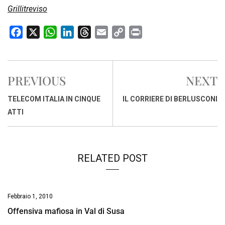
Grillitreviso
F
X
W
L
T
E
C
P
a
h
i
h
m
o
r
c
a
n
r
a
p
i
e
t
k
e
i
y
n
PREVIOUS
NEXT
b
s
e
a
l
L
t
o
A
d
d
i
TELECOM ITALIA IN CINQUE
IL CORRIERE DI BERLUSCONI
o
p
I
s
n
ATTI
k
p
n
k
RELATED POST
Febbraio 1, 2010
Offensiva mafiosa in Val di Susa