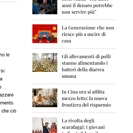
0
anni il denaro potrebbe
6
non servire più”
2
0
La Generazione che non
0
7
riesce più a uscire di
casa
2
0
no le
0
Gli allevamenti di polli
8
stanno alimentando i
batteri della diarrea
rsi
2
umana
0
na
0
e
9
In Cina ora si affitta
mazzare
mezzo letto: la nuova
2
imento.
frontiera del risparmio
0
 che ciò
1
0
La rivolta degli
scarafaggi: i giovani
2