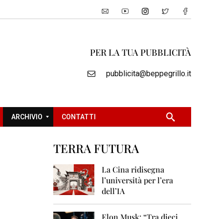
PER LA TUA PUBBLICITÀ
pubblicita@beppegrillo.it
ARCHIVIO
CONTATTI
TERRA FUTURA
2
0
La Cina ridisegna
0
l’università per l’era
5
dell’IA
2
0
Elon Musk: “Tra dieci