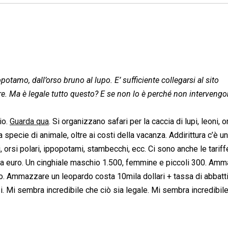
tamo, dall’orso bruno al lupo. E’ sufficiente collegarsi al sito
are. Ma è legale tutto questo? E se non lo è perché non intervengo
io.
Guarda qua
. Si organizzano safari per la caccia di lupi, leoni, o
pecie di animale, oltre ai costi della vacanza. Addirittura c’è u
ni, orsi polari, ippopotami, stambecchi, ecc. Ci sono anche le tariff
a euro. Un cinghiale maschio 1.500, femmine e piccoli 300. Am
to. Ammazzare un leopardo costa 10mila dollari + tassa di abbatt
 Mi sembra incredibile che ciò sia legale. Mi sembra incredibile