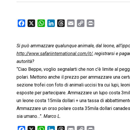
F
X
W
L
T
E
C
P
a
h
i
h
m
o
r
c
a
n
r
a
p
i
Si può ammazzare qualunque animale, dal leone, all’ippopo
e
t
k
e
i
y
n
b
s
e
a
l
L
t
http://www.safariinternational.com/it/
, registrarsi e pag
o
A
d
d
i
autorità?
o
p
I
s
n
“Ciao Beppe, voglio segnalarti che non c’è limite al pegg
k
p
n
k
polari. Mettono anche il prezzo per ammazzare una certa s
sezione trofei con foto di animali uccisi tra cui lupi, leo
esposte per partecipare. Ammazzare un lupo costa 3mil
un leone costa 15mila dollari + una tassa di abbattimen
Ammazzare un orso polare costa 35mila dollari canadesi.
sia umano…”.
Marco L.
F
X
W
L
T
E
C
P