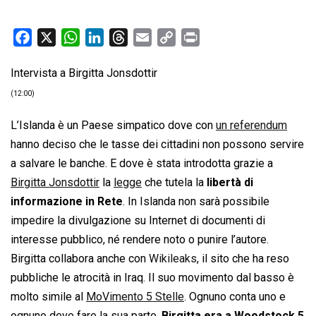
F
X
W
L
T
E
C
P
a
h
i
h
m
o
r
Intervista a Birgitta Jonsdottir
c
a
n
r
a
p
i
e
t
k
e
i
y
n
(12:00)
b
s
e
a
l
L
t
L’Islanda è un Paese simpatico dove con
un referendum
o
A
d
d
i
hanno deciso che le tasse dei cittadini non possono servire
o
p
I
s
n
a salvare le banche. E dove è stata introdotta grazie a
k
p
n
k
Birgitta Jonsdottir
la
legge
che tutela la
libertà di
informazione in Rete
. In Islanda non sarà possibile
impedire la divulgazione su Internet di documenti di
interesse pubblico, né rendere noto o punire l’autore.
Birgitta collabora anche con
Wikileaks
, il sito che ha reso
pubbliche le atrocità in Iraq. Il suo movimento dal basso è
molto simile al
MoVimento 5 Stelle
. Ognuno conta uno e
ognuno deve fare la sua parte.
Birgitta era a Woodstock 5