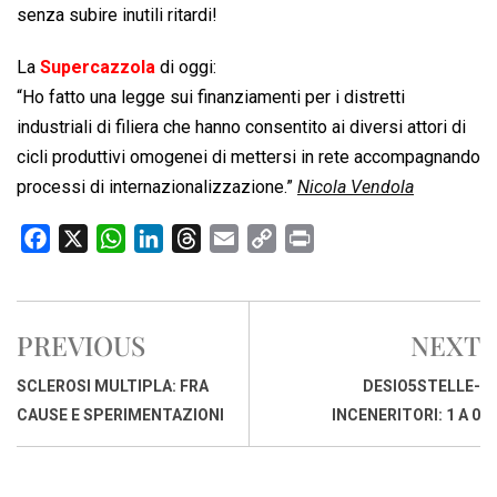
senza subire inutili ritardi!
La
Supercazzola
di oggi:
“Ho fatto una legge sui finanziamenti per i distretti
industriali di filiera che hanno consentito ai diversi attori di
cicli produttivi omogenei di mettersi in rete accompagnando
processi di internazionalizzazione.”
Nicola Vendola
F
X
W
L
T
E
C
P
a
h
i
h
m
o
r
c
a
n
r
a
p
i
e
t
k
e
i
y
n
PREVIOUS
NEXT
b
s
e
a
l
L
t
o
A
d
d
i
SCLEROSI MULTIPLA: FRA
DESIO5STELLE-
o
p
I
s
n
CAUSE E SPERIMENTAZIONI
INCENERITORI: 1 A 0
k
p
n
k