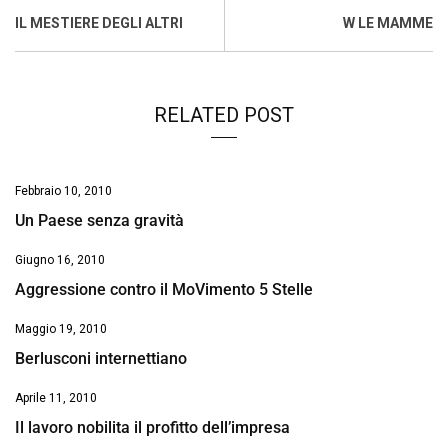
o
A
d
d
i
IL MESTIERE DEGLI ALTRI
W LE MAMME
o
p
I
s
n
k
p
n
k
RELATED POST
Febbraio 10, 2010
Un Paese senza gravità
Giugno 16, 2010
Aggressione contro il MoVimento 5 Stelle
Maggio 19, 2010
Berlusconi internettiano
Aprile 11, 2010
Il lavoro nobilita il profitto dell’impresa