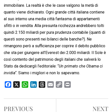
immobiliare. La realtà è che le case valgono la metà di
quanto viene dichiarato. Ogni grande città italiana contiene
al suo interno una media città fantasma di appartamenti
sfitti o in vendita. Alla presunta ricchezza andrebbero tolti
quindi 2.150 miliardi per pura prudenza contabile (quanti di
questi sono presenti nei bilanci delle banche?). Ne
rimangono però a sufficienza per coprire il debito pubblico
che sta per giungere all’Everest dei 2.000 miliardi. Il Sole è
così contento del patrimonio degli italiani che salverà lo
Stato da dedicargli l’editoriale: “
Un primato che Obama ci
invidia
“. Siamo i migliori e non lo sapevamo.
F
X
W
L
T
E
C
P
a
h
i
h
m
o
r
c
a
n
r
a
p
i
e
t
k
e
i
y
n
PREVIOUS
NEXT
b
s
e
a
l
L
t