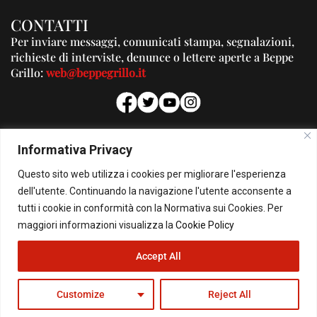
CONTATTI
Per inviare messaggi, comunicati stampa, segnalazioni,
richieste di interviste, denunce o lettere aperte a Beppe
Grillo:
web@beppegrillo.it
PUBBLICITA'
Informativa Privacy
Per la tua pubblicità su questo Blog:
Questo sito web utilizza i cookies per migliorare l'esperienza
pubblicita@beppegrillo.it
dell'utente. Continuando la navigazione l'utente acconsente a
tutti i cookie in conformità con la Normativa sui Cookies. Per
HOMEPAGE
COOKIE POLICY
PRIVACY POLICY
CONTATTI
maggiori informazioni visualizza la
Cookie Policy
Accept All
© Copyright 2026 - Il Blog di Beppe Grillo. All Rights Reserved - Powered by
happygrafic.com
Customize
Reject All