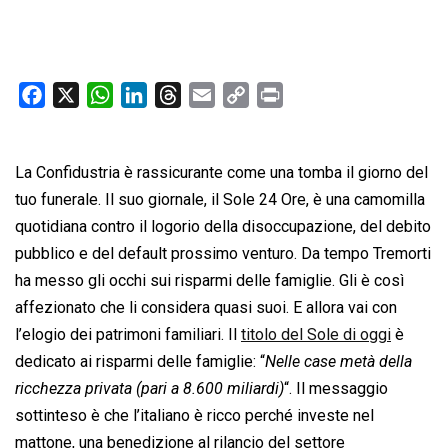
F
X
W
L
T
E
C
P
a
h
i
h
m
o
r
c
a
n
r
a
p
i
La Confidustria è rassicurante come una tomba il giorno del
e
t
k
e
i
y
n
b
s
e
a
l
L
t
tuo funerale. Il suo giornale, il Sole 24 Ore, è una camomilla
o
A
d
d
i
quotidiana contro il logorio della disoccupazione, del debito
o
p
I
s
n
pubblico e del default prossimo venturo. Da tempo Tremorti
k
p
n
k
ha messo gli occhi sui risparmi delle famiglie. Gli è così
affezionato che li considera quasi suoi. E allora vai con
l’elogio dei patrimoni familiari. Il
titolo del Sole di oggi
è
dedicato ai risparmi delle famiglie: “
Nelle case metà della
ricchezza privata (pari a 8.600 miliardi)
“. Il messaggio
sottinteso è che l’italiano è ricco perché investe nel
mattone, una benedizione al rilancio del settore