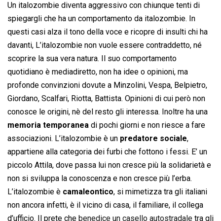
Un italozombie diventa aggressivo con chiunque tenti di
spiegargli che ha un comportamento da italozombie. In
questi casi alza il tono della voce e ricopre di insulti chi ha
davanti, L’italozombie non vuole essere contraddetto, né
scoprire la sua vera natura. Il suo comportamento
quotidiano è mediadiretto, non ha idee o opinioni, ma
profonde convinzioni dovute a Minzolini, Vespa, Belpietro,
Giordano, Scalfari, Riotta, Battista. Opinioni di cui però non
conosce le origini, nè del resto gli interessa. Inoltre ha una
memoria temporanea
di pochi giorni e non riesce a fare
associazioni. L’italozombie è un
predatore sociale
,
appartiene alla categoria dei furbi che fottono i fessi. E’ un
piccolo Attila, dove passa lui non cresce più la solidarietà e
non si sviluppa la conoscenza e non cresce più l’erba.
L’italozombie è
camaleontico
, si mimetizza tra gli italiani
non ancora infetti, è il vicino di casa, il familiare, il collega
d’ufficio. Il prete che
benedice un casello autostradale
tra gli