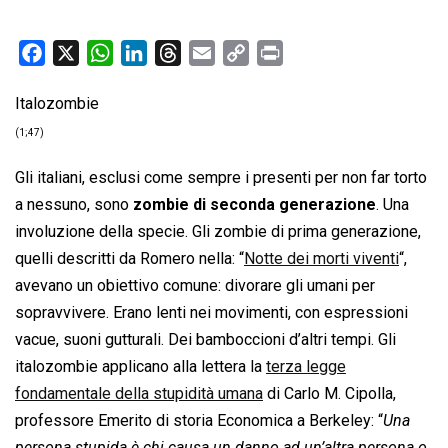
F
X
W
L
T
E
C
P
a
h
i
h
m
o
r
Italozombie
c
a
n
r
a
p
i
e
t
k
e
i
y
n
(1;47)
b
s
e
a
l
L
t
Gli italiani, esclusi come sempre i presenti per non far torto
o
A
d
d
i
a nessuno, sono
zombie di seconda generazione
. Una
o
p
I
s
n
involuzione della specie. Gli zombie di prima generazione,
k
p
n
k
quelli descritti da Romero nella: “
Notte dei morti viventi
“,
avevano un obiettivo comune: divorare gli umani per
sopravvivere. Erano lenti nei movimenti, con espressioni
vacue, suoni gutturali. Dei bamboccioni d’altri tempi. Gli
italozombie applicano alla lettera la
terza legge
fondamentale della stupidità umana
di Carlo M. Cipolla,
professore Emerito di storia Economica a Berkeley: “
Una
persona stupida è chi causa un danno ad un’altra persona o