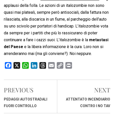
applausi della folla. Le azioni di un italozombie non sono
quasi mai plateali, sempre però antisociali, dalla fattura non
rilasciata, alla discarica in un fiume, al parcheggio dell’auto
su uno scivolo per portatori di handicap. L’italozombie vota
da sempre per i partiti che più lo rassicurano di poter
continuare a fare i cazzi suoi. L’italozombie è la
metastasi
del Paese
e la libera informazione è la cura. Loro non si
arrenderanno mai (ma gli conviene?). Noi neppure.
F
X
W
L
T
E
C
P
a
h
i
h
m
o
r
c
a
n
r
a
p
i
e
t
k
e
i
y
n
PREVIOUS
NEXT
b
s
e
a
l
L
t
o
A
d
d
i
PEDAGGI AUTOSTRADALI
ATTENTATO INCENDIARIO
o
p
I
s
n
FUORI CONTROLLO
CONTRO I NO TAV
k
p
n
k