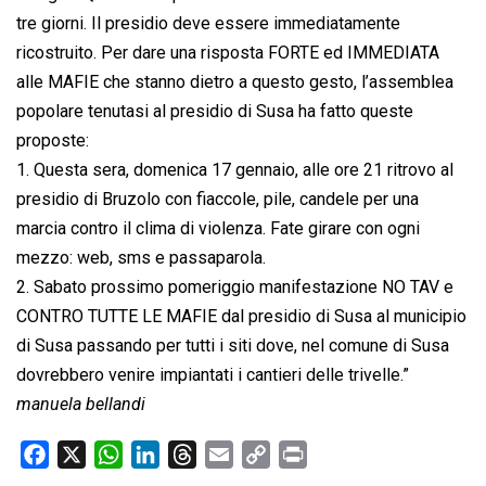
tre giorni. Il presidio deve essere immediatamente
ricostruito. Per dare una risposta FORTE ed IMMEDIATA
alle MAFIE che stanno dietro a questo gesto, l’assemblea
popolare tenutasi al presidio di Susa ha fatto queste
proposte:
1. Questa sera, domenica 17 gennaio, alle ore 21 ritrovo al
presidio di Bruzolo con fiaccole, pile, candele per una
marcia contro il clima di violenza. Fate girare con ogni
mezzo: web, sms e passaparola.
2. Sabato prossimo pomeriggio manifestazione NO TAV e
CONTRO TUTTE LE MAFIE dal presidio di Susa al municipio
di Susa passando per tutti i siti dove, nel comune di Susa
dovrebbero venire impiantati i cantieri delle trivelle.”
manuela bellandi
F
X
W
L
T
E
C
P
a
h
i
h
m
o
r