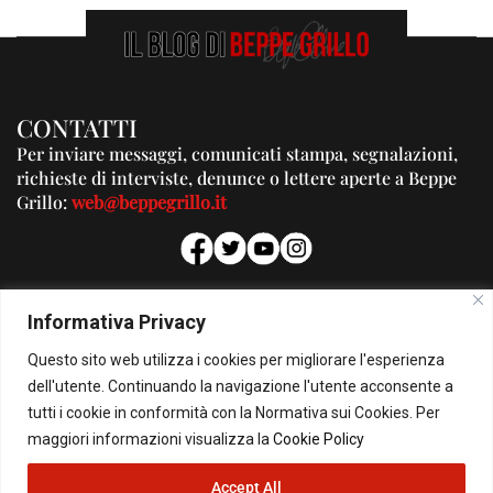
CONTATTI
Per inviare messaggi, comunicati stampa, segnalazioni,
richieste di interviste, denunce o lettere aperte a Beppe
Grillo:
web@beppegrillo.it
PUBBLICITA'
Informativa Privacy
Per la tua pubblicità su questo Blog:
Questo sito web utilizza i cookies per migliorare l'esperienza
pubblicita@beppegrillo.it
dell'utente. Continuando la navigazione l'utente acconsente a
tutti i cookie in conformità con la Normativa sui Cookies. Per
HOMEPAGE
COOKIE POLICY
PRIVACY POLICY
CONTATTI
maggiori informazioni visualizza la
Cookie Policy
Accept All
© Copyright 2026 - Il Blog di Beppe Grillo. All Rights Reserved - Powered by