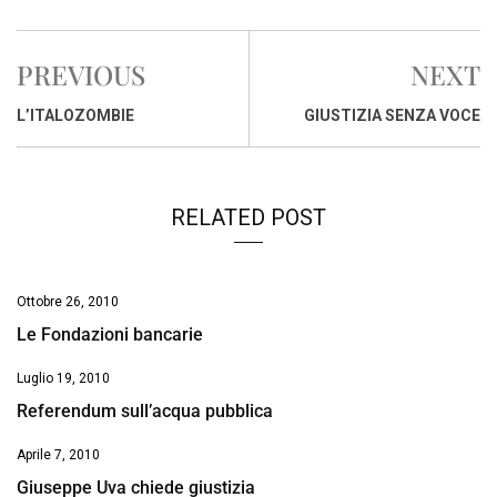
c
a
n
r
a
p
i
e
t
k
e
i
y
n
PREVIOUS
NEXT
b
s
e
a
l
L
t
o
A
d
d
i
L’ITALOZOMBIE
GIUSTIZIA SENZA VOCE
o
p
I
s
n
k
p
n
k
RELATED POST
Ottobre 26, 2010
Le Fondazioni bancarie
Luglio 19, 2010
Referendum sull’acqua pubblica
Aprile 7, 2010
Giuseppe Uva chiede giustizia