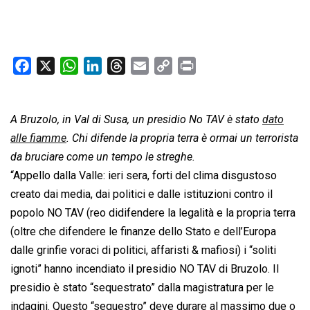
F
X
W
L
T
E
C
P
a
h
i
h
m
o
r
c
a
n
r
a
p
i
A Bruzolo, in Val di Susa, un presidio No TAV è stato
e
t
k
e
i
y
n
dato
b
s
e
a
l
L
t
alle fiamme
. Chi difende la propria terra è ormai un terrorista
o
A
d
d
i
da bruciare come un tempo le streghe.
o
p
I
s
n
“Appello dalla Valle: ieri sera, forti del clima disgustoso
k
p
n
k
creato dai media, dai politici e dalle istituzioni contro il
popolo NO TAV (reo didifendere la legalità e la propria terra
(oltre che difendere le finanze dello Stato e dell’Europa
dalle grinfie voraci di politici, affaristi & mafiosi) i “soliti
ignoti” hanno incendiato il presidio NO TAV di Bruzolo. Il
presidio è stato “sequestrato” dalla magistratura per le
indagini. Questo “sequestro” deve durare al massimo due o