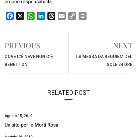
proprie responsabilità.
F
X
W
L
T
E
C
P
a
h
i
h
m
o
r
c
a
n
r
a
p
i
e
t
k
e
i
y
n
PREVIOUS
NEXT
b
s
e
a
l
L
t
o
A
d
d
i
DOVE C’È NEVE NON C’È
LA MESSA DA REQUIEM DEL
o
p
I
s
n
BENETTON
SOLE 24 ORE
k
p
n
k
RELATED POST
Agosto 15, 2010
Un sito per le Morti Rosa