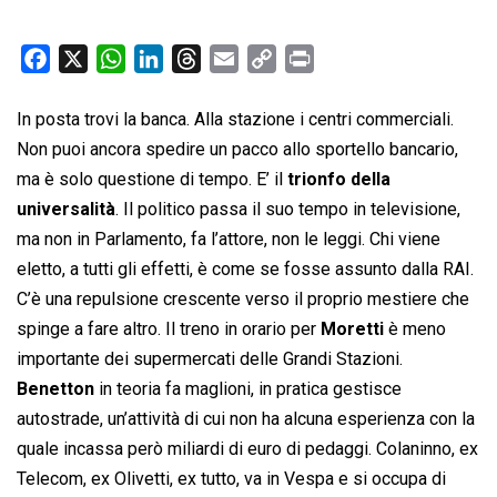
F
X
W
L
T
E
C
P
a
h
i
h
m
o
r
c
a
n
r
a
p
i
In posta trovi la banca. Alla stazione i centri commerciali.
e
t
k
e
i
y
n
Non puoi ancora spedire un pacco allo sportello bancario,
b
s
e
a
l
L
t
ma è solo questione di tempo. E’ il
trionfo della
o
A
d
d
i
universalità
. Il politico passa il suo tempo in televisione,
o
p
I
s
n
ma non in Parlamento, fa l’attore, non le leggi. Chi viene
k
p
n
k
eletto, a tutti gli effetti, è come se fosse assunto dalla RAI.
C’è una repulsione crescente verso il proprio mestiere che
spinge a fare altro. Il treno in orario per
Moretti
è meno
importante dei supermercati delle Grandi Stazioni.
Benetton
in teoria fa maglioni, in pratica gestisce
autostrade, un’attività di cui non ha alcuna esperienza con la
quale incassa però miliardi di euro di pedaggi. Colaninno, ex
Telecom, ex Olivetti, ex tutto, va in Vespa e si occupa di