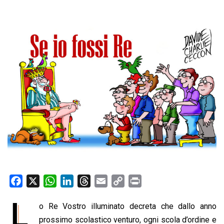
F
X
W
L
T
E
C
P
a
h
i
h
m
o
r
L
o Re Vostro illuminato decreta che dallo anno
c
a
n
r
a
p
i
e
prossimo scolastico venturo, ogni scola d’ordine e
t
k
e
i
y
n