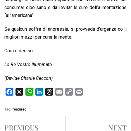
consumar cibo sano e dall’evitar le cure dell’alimentazione
“all’americana”.
Se qualcun soffre di anoressia, si provveda d’urgenza co li
migliori mezzi per curar la mente.
Così è deciso
Lo Re Vostro Illuminato
(Davide Charlie Ceccon)
F
X
W
L
T
E
C
P
a
h
i
h
m
o
r
c
a
n
r
a
p
i
Tag:
featured
e
t
k
e
i
y
n
b
s
e
a
l
L
t
PREVIOUS
NEXT
o
A
d
d
i