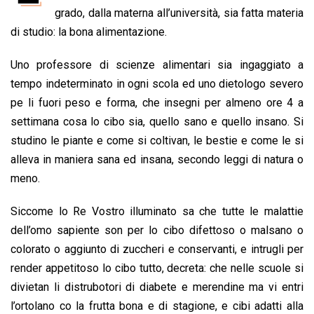
b
s
e
a
l
L
t
grado, dalla materna all’università, sia fatta materia
o
A
d
d
i
di studio: la bona alimentazione.
o
p
I
s
n
Uno professore di scienze alimentari sia ingaggiato a
k
p
n
k
tempo indeterminato in ogni scola ed uno dietologo severo
pe li fuori peso e forma, che insegni per almeno ore 4 a
settimana cosa lo cibo sia, quello sano e quello insano. Si
studino le piante e come si coltivan, le bestie e come le si
alleva in maniera sana ed insana, secondo leggi di natura o
meno.
Siccome lo Re Vostro illuminato sa che tutte le malattie
dell’omo sapiente son per lo cibo difettoso o malsano o
colorato o aggiunto di zuccheri e conservanti, e intrugli per
render appetitoso lo cibo tutto, decreta: che nelle scuole si
divietan li distrubotori di diabete e merendine ma vi entri
l’ortolano co la frutta bona e di stagione, e cibi adatti alla