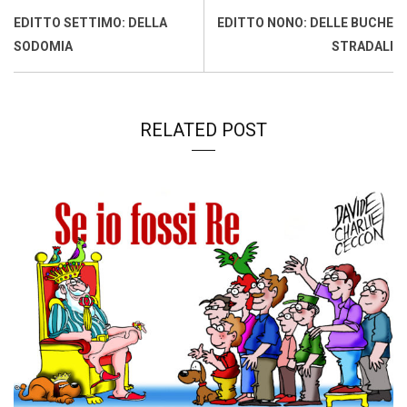
o
p
I
s
n
EDITTO SETTIMO: DELLA
EDITTO NONO: DELLE BUCHE
k
p
n
k
SODOMIA
STRADALI
RELATED POST