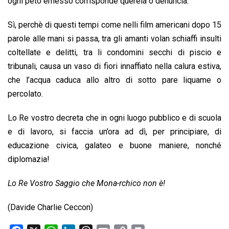
ogni peto emesso corrisponde querela o denuncia.
Sì, perchè di questi tempi come nelli film americani dopo 15
parole alle mani si passa, tra gli amanti volan schiaffi insulti
coltellate e delitti, tra li condomini secchi di piscio e
tribunali, causa un vaso di fiori innaffiato nella calura estiva,
che l’acqua caduca allo altro di sotto pare liquame o
percolato.
Lo Re vostro decreta che in ogni luogo pubblico e di scuola
e di lavoro, si faccia un’ora ad dì, per principiare, di
educazione civica, galateo e buone maniere, nonché
diplomazia!
Lo Re Vostro Saggio che Mona-rchico non è!
(Davide Charlie Ceccon)