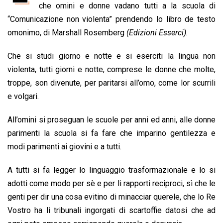
che omini e donne vadano tutti a la scuola di
b
s
e
a
l
L
t
“Comunicazione non violenta” prendendo lo libro de testo
o
A
d
d
i
omonimo, di Marshall Rosemberg
(Edizioni Esserci).
o
p
I
s
n
k
p
n
k
Che si studi giorno e notte e si eserciti la lingua non
violenta, tutti giorni e notte, comprese le donne che molte,
troppe, son divenute, per paritarsi all’omo, come lor scurrili
e volgari.
All’omini si proseguan le scuole per anni ed anni, alle donne
parimenti la scuola si fa fare che imparino gentilezza e
modi parimenti ai giovini e a tutti.
A tutti si fa legger lo linguaggio trasformazionale e lo si
adotti come modo per sè e per li rapporti reciproci, sì che le
genti per dir una cosa evitino di minacciar querele, che lo Re
Vostro ha li tribunali ingorgati di scartoffie datosi che ad