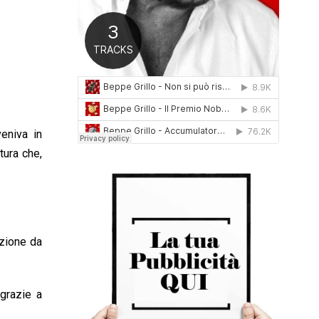
0
1
6
eniva in
tura che,
azione da
grazie a