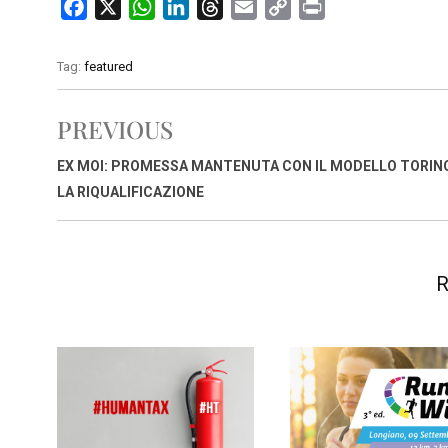
F
X
W
L
T
E
C
P
a
h
i
h
m
o
r
c
a
n
r
a
p
i
Tag:
featured
e
t
k
e
i
y
n
b
s
e
a
l
L
t
PREVIOUS
o
A
d
d
i
o
p
I
s
n
EX MOI: PROMESSA MANTENUTA CON IL MODELLO TORINO
k
p
n
k
LA RIQUALIFICAZIONE
R