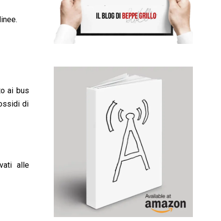
linee.
to ai bus
ossidi di
ati alle