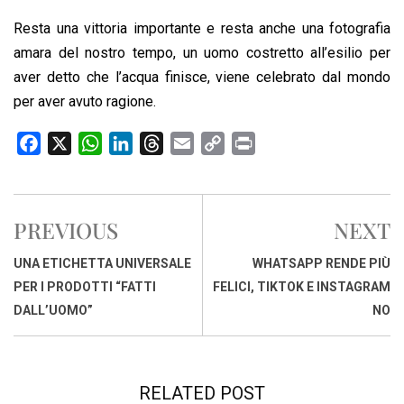
Resta una vittoria importante e resta anche una fotografia
amara del nostro tempo, un uomo costretto all’esilio per
aver detto che l’acqua finisce, viene celebrato dal mondo
per aver avuto ragione.
F
X
W
L
T
E
C
P
a
h
i
h
m
o
r
c
a
n
r
a
p
i
e
t
k
e
i
y
n
PREVIOUS
NEXT
b
s
e
a
l
L
t
o
A
d
d
i
UNA ETICHETTA UNIVERSALE
WHATSAPP RENDE PIÙ
o
p
I
s
n
PER I PRODOTTI “FATTI
FELICI, TIKTOK E INSTAGRAM
k
p
n
k
DALL’UOMO”
NO
RELATED POST