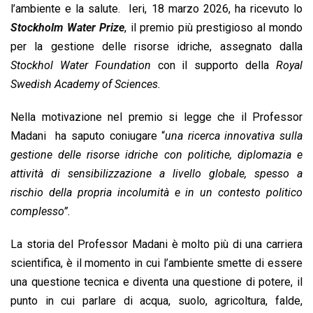
o
A
d
d
i
l’ambiente e la salute. Ieri, 18 marzo 2026, ha ricevuto lo
o
p
I
s
n
Stockholm Water Prize
, il premio più prestigioso al mondo
k
p
n
k
per la gestione delle risorse idriche, assegnato dalla
Stockhol Water Foundation
con il supporto della
Royal
Swedish Academy of Sciences.
Nella motivazione nel premio si legge che il Professor
Madani ha saputo coniugare “
una ricerca innovativa sulla
gestione delle risorse idriche con politiche, diplomazia e
attività di sensibilizzazione a livello globale, spesso a
rischio della propria incolumità e in un contesto politico
complesso”.
La storia del Professor Madani è molto più di una carriera
scientifica, è il momento in cui l’ambiente smette di essere
una questione tecnica e diventa una questione di potere, il
punto in cui parlare di acqua, suolo, agricoltura, falde,