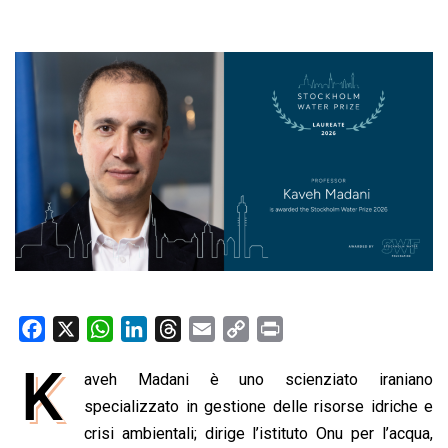
F
X
W
L
T
E
C
P
a
h
i
h
m
o
r
K
aveh Madani è uno scienziato iraniano
c
a
n
r
a
p
i
e
specializzato in gestione delle risorse idriche e
t
k
e
i
y
n
b
s
e
a
l
L
t
crisi ambientali; dirige l’istituto Onu per l’acqua,