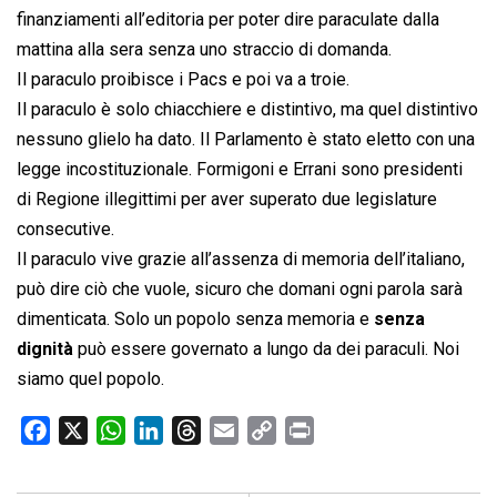
finanziamenti all’editoria per poter dire paraculate dalla
mattina alla sera senza uno straccio di domanda.
Il paraculo proibisce i Pacs e poi va a troie.
Il paraculo è solo chiacchiere e distintivo, ma quel distintivo
nessuno glielo ha dato. Il Parlamento è stato eletto con una
legge incostituzionale. Formigoni e Errani sono presidenti
di Regione illegittimi per aver superato due legislature
consecutive.
Il paraculo vive grazie all’assenza di memoria dell’italiano,
può dire ciò che vuole, sicuro che domani ogni parola sarà
dimenticata. Solo un popolo senza memoria e
senza
dignità
può essere governato a lungo da dei paraculi. Noi
siamo quel popolo.
F
X
W
L
T
E
C
P
a
h
i
h
m
o
r
c
a
n
r
a
p
i