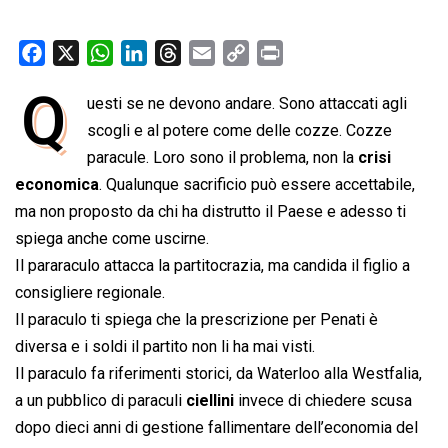
F
X
W
L
T
E
C
P
a
h
i
h
m
o
r
Q
uesti se ne devono andare. Sono attaccati agli
c
a
n
r
a
p
i
e
scogli e al potere come delle cozze. Cozze
t
k
e
i
y
n
b
s
e
a
l
L
t
paracule. Loro sono il problema, non la
crisi
o
A
d
d
i
economica
. Qualunque sacrificio può essere accettabile,
o
p
I
s
n
ma non proposto da chi ha distrutto il Paese e adesso ti
k
p
n
k
spiega anche come uscirne.
Il pararaculo attacca la partitocrazia, ma candida il figlio a
consigliere regionale.
Il paraculo ti spiega che la prescrizione per Penati è
diversa e i soldi il partito non li ha mai visti.
Il paraculo fa riferimenti storici, da Waterloo alla Westfalia,
a un pubblico di paraculi
ciellini
invece di chiedere scusa
dopo dieci anni di gestione fallimentare dell’economia del