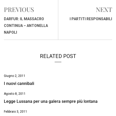
e
t
k
e
i
y
n
PREVIOUS
NEXT
b
s
e
a
l
L
t
o
A
d
d
i
DARFUR: IL MASSACRO
I PARTITI RESPONSABILI
o
p
I
s
n
CONTINUA – ANTONELLA
k
p
n
k
NAPOLI
RELATED POST
Giugno 2, 2011
I nuovi cannibali
Agosto 8, 2011
Legge Lussana per una galera sempre più lontana
Febbraio 3, 2011