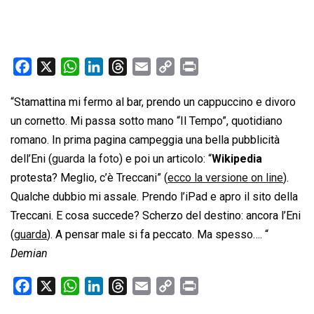
F
X
W
L
T
E
C
P
a
h
i
h
m
o
r
“Stamattina mi fermo al bar, prendo un cappuccino e divoro
c
a
n
r
a
p
i
un cornetto. Mi passa sotto mano “Il Tempo”, quotidiano
e
t
k
e
i
y
n
b
s
e
a
l
L
t
romano. In prima pagina campeggia una bella pubblicità
o
A
d
d
i
dell’Eni (
guarda la foto
) e poi un articolo: “
Wikipedia
o
p
I
s
n
protesta? Meglio, c’è Treccani” (
ecco la versione on line
).
k
p
n
k
Qualche dubbio mi assale. Prendo l’iPad e apro il sito della
Treccani. E cosa succede? Scherzo del destino: ancora l’Eni
(
guarda
). A pensar male si fa peccato. Ma spesso…. “
Demian
F
X
W
L
T
E
C
P
a
h
i
h
m
o
r