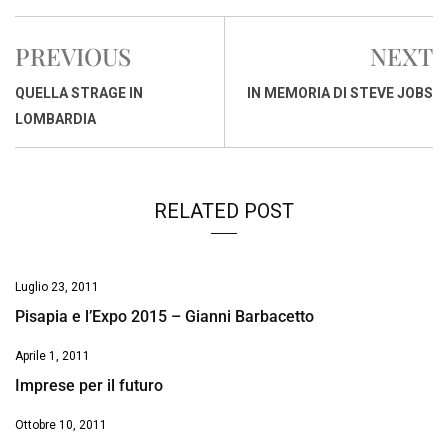
c
a
n
r
a
p
i
e
t
k
e
i
y
n
PREVIOUS
NEXT
b
s
e
a
l
L
t
o
A
d
d
i
QUELLA STRAGE IN
IN MEMORIA DI STEVE JOBS
o
p
I
s
n
LOMBARDIA
k
p
n
k
RELATED POST
Luglio 23, 2011
Pisapia e l’Expo 2015 – Gianni Barbacetto
Aprile 1, 2011
Imprese per il futuro
Ottobre 10, 2011