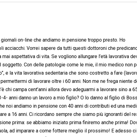
ri giornali on-line che andiamo in pensione troppo presto. Ho
iccoli acciacchi. Vorrei sapere da tutti questi dottoroni che predican
 mai aspettativa di vita. Se vogliono allungare l’età lavorativa d
l soggetto. Con delle patologie come le mie, il mio medico non 
, e la vita lavorativa sedentaria che sono costretto a fare (lavor
o permettermi di lavorare oltre i 60 anni. Non me ne frega niente d
c’è chi campa cent’anni allora devo adeguarmi a lavorare sino a 6
3-4- anni danno un lavoro a mio figlio? O lo danno al figlio di Bos
he noi andiamo in pensione con 40 anni di contributi ed una medi
rare a 16 anni. Ci ricordano sempre che siamo più ignoranti del re
ione prima: se abbiamo iniziato prima finiremo anche prima! Dov
uola, ad imparare a come fottere meglio il prossimo! E adesso ci