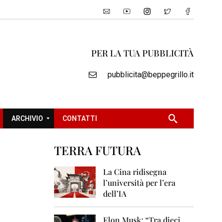
PER LA TUA PUBBLICITÀ
pubblicita@beppegrillo.it
ARCHIVIO
CONTATTI
TERRA FUTURA
2
0
La Cina ridisegna
0
l’università per l’era
5
dell’IA
2
0
Elon Musk: “Tra dieci