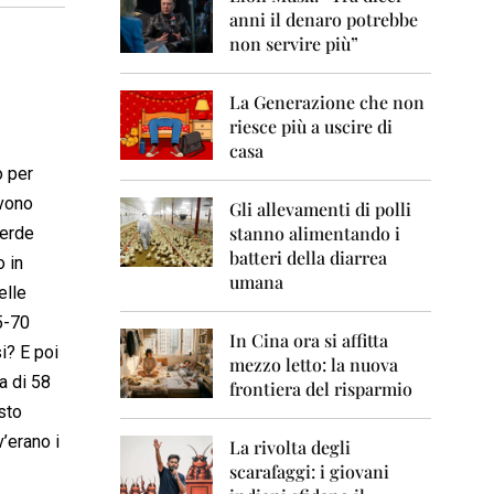
0
anni il denaro potrebbe
6
non servire più”
2
0
La Generazione che non
0
7
riesce più a uscire di
casa
2
o per
0
evono
0
Gli allevamenti di polli
8
stanno alimentando i
perde
batteri della diarrea
o in
2
umana
0
elle
0
5-70
9
In Cina ora si affitta
si? E poi
mezzo letto: la nuova
2
a di 58
frontiera del risparmio
0
sto
1
0
’erano i
La rivolta degli
scarafaggi: i giovani
2