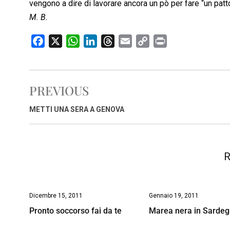
vengono a dire di lavorare ancora un pò per fare “un patt
M. B.
F
X
W
L
T
E
C
P
a
h
i
h
m
o
r
c
a
n
r
a
p
i
e
t
k
e
i
y
n
PREVIOUS
b
s
e
a
l
L
t
o
A
d
d
i
METTI UNA SERA A GENOVA
o
p
I
s
n
k
p
n
k
R
Dicembre 15, 2011
Gennaio 19, 2011
Pronto soccorso fai da te
Marea nera in Sarde