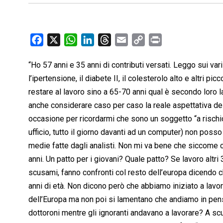
F
X
W
L
T
E
C
P
a
h
i
h
m
o
r
“Ho 57 anni e 35 anni di contributi versati. Leggo sui va
c
a
n
r
a
p
i
l’ipertensione, il diabete II, il colesterolo alto e altri p
e
t
k
e
i
y
n
b
s
e
a
l
L
t
restare al lavoro sino a 65-70 anni qual è secondo loro la
o
A
d
d
i
anche considerare caso per caso la reale aspettativa de
o
p
I
s
n
occasione per ricordarmi che sono un soggetto “a rischio”
k
p
n
k
ufficio, tutto il giorno davanti ad un computer) non poss
medie fatte dagli analisti. Non mi va bene che siccome 
anni. Un patto per i giovani? Quale patto? Se lavoro altri 
scusami, fanno confronti col resto dell’europa dicendo c
anni di età. Non dicono però che abbiamo iniziato a lavo
dell’Europa ma non poi si lamentano che andiamo in pens
dottoroni mentre gli ignoranti andavano a lavorare? A sc