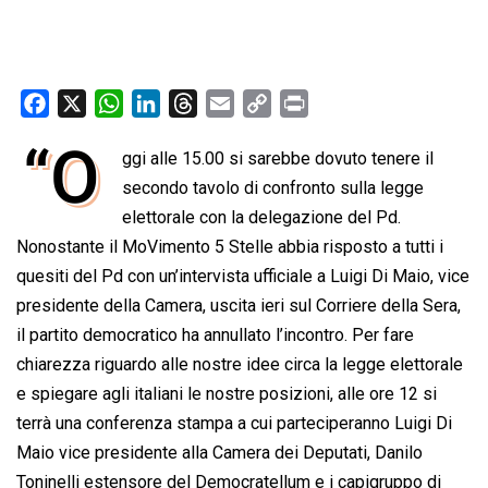
F
X
W
L
T
E
C
P
a
h
i
h
m
o
r
“O
ggi alle 15.00 si sarebbe dovuto tenere il
c
a
n
r
a
p
i
e
secondo tavolo di confronto sulla legge
t
k
e
i
y
n
b
s
e
a
l
L
t
elettorale con la delegazione del Pd.
o
A
d
d
i
Nonostante il MoVimento 5 Stelle abbia risposto a tutti i
o
p
I
s
n
quesiti del Pd con un’intervista ufficiale a Luigi Di Maio, vice
k
p
n
k
presidente della Camera, uscita ieri sul Corriere della Sera,
il partito democratico ha annullato l’incontro. Per fare
chiarezza riguardo alle nostre idee circa la legge elettorale
e spiegare agli italiani le nostre posizioni, alle ore 12 si
terrà una conferenza stampa a cui parteciperanno Luigi Di
Maio vice presidente alla Camera dei Deputati, Danilo
Toninelli estensore del Democratellum e i capigruppo di