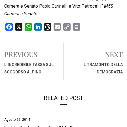
Camera e Senato Paola Carinelli e Vito Petrocelli.”
M5S
Camera e Senato
F
X
W
L
T
E
C
P
a
h
i
h
m
o
r
c
a
n
r
a
p
i
e
t
k
e
i
y
n
PREVIOUS
NEXT
b
s
e
a
l
L
t
o
A
d
d
i
L’INCREDIBILE TASSA SUL
IL TRAMONTO DELLA
o
p
I
s
n
SOCCORSO ALPINO
DEMOCRAZIA
k
p
n
k
RELATED POST
Agosto 22, 2014