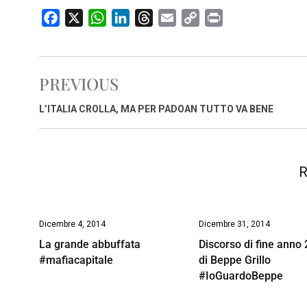
F
X
W
L
T
E
C
P
a
h
i
h
m
o
r
c
a
n
r
a
p
i
e
t
k
e
i
y
n
PREVIOUS
b
s
e
a
l
L
t
o
A
d
d
i
L’ITALIA CROLLA, MA PER PADOAN TUTTO VA BENE
o
p
I
s
n
k
p
n
k
R
Dicembre 4, 2014
Dicembre 31, 2014
La grande abbuffata
Discorso di fine anno
#mafiacapitale
di Beppe Grillo
#IoGuardoBeppe