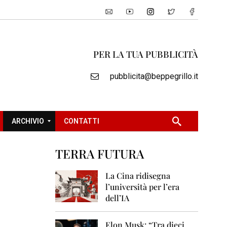
PER LA TUA PUBBLICITÀ
pubblicita@beppegrillo.it
ARCHIVIO
CONTATTI
TERRA FUTURA
2
0
La Cina ridisegna
0
l’università per l’era
5
dell’IA
2
0
Elon Musk: “Tra dieci