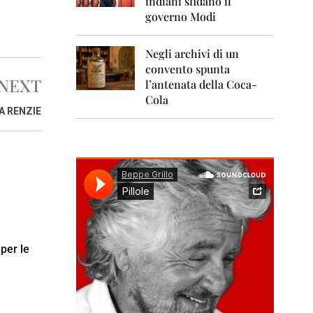
indiani sfidano il
0
1
governo Modi
1
Negli archivi di un
2
0
convento spunta
1
NEXT
l’antenata della Coca-
2
Cola
A RENZIE
2
0
1
3
2
0
1
4
2
per le
0
1
5
2