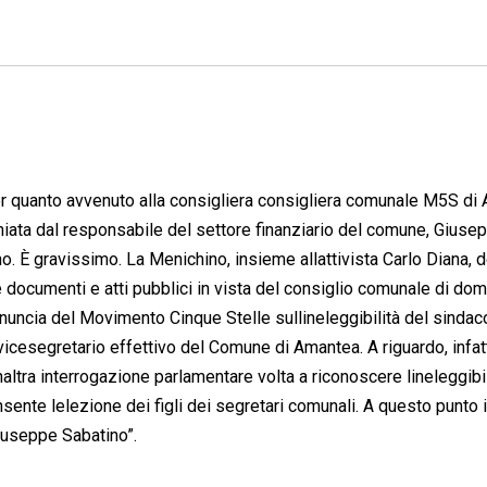
er quanto avvenuto alla consigliera consigliera comunale M5S di
iata dal responsabile del settore finanziario del comune, Giuse
 È gravissimo. La Menichino, insieme allattivista Carlo Diana, d
 documenti e atti pubblici in vista del consiglio comunale di dom
denuncia del Movimento Cinque Stelle sullineleggibilità del sindac
vicesegretario effettivo del Comune di Amantea. A riguardo, infatt
naltra interrogazione parlamentare volta a riconoscere lineleggibil
ente lelezione dei figli dei segretari comunali. A questo punto i
iuseppe Sabatino”.