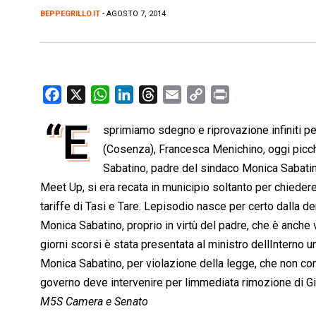
BEPPEGRILLO.IT
- AGOSTO 7, 2014
F
X
W
L
T
E
C
P
a
h
i
h
m
o
r
“E
sprimiamo sdegno e riprovazione infiniti p
c
a
n
r
a
p
i
e
(Cosenza), Francesca Menichino, oggi picch
t
k
e
i
y
n
b
s
e
a
l
L
t
Sabatino, padre del sindaco Monica Sabatino.
o
A
d
d
i
Meet Up, si era recata in municipio soltanto per chiedere
o
p
I
s
n
tariffe di Tasi e Tare. Lepisodio nasce per certo dalla 
k
p
n
k
Monica Sabatino, proprio in virtù del padre, che è anche 
giorni scorsi è stata presentata al ministro dellInterno u
Monica Sabatino, per violazione della legge, che non cons
governo deve intervenire per limmediata rimozione di G
M5S Camera e Senato