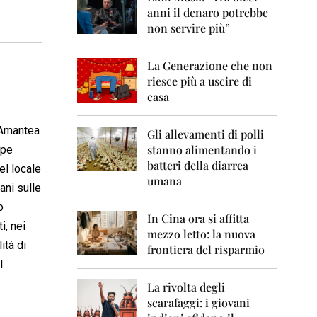
0
anni il denaro potrebbe
6
non servire più”
2
0
La Generazione che non
0
7
riesce più a uscire di
casa
2
0
 Amantea
0
Gli allevamenti di polli
8
stanno alimentando i
ppe
batteri della diarrea
el locale
2
umana
0
ani sulle
0
o
9
In Cina ora si affitta
i, nei
mezzo letto: la nuova
2
ità di
frontiera del risparmio
0
l
1
0
La rivolta degli
scarafaggi: i giovani
2