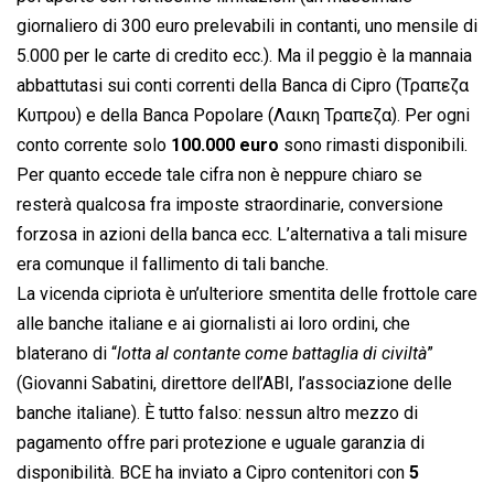
giornaliero di 300 euro prelevabili in contanti, uno mensile di
5.000 per le carte di credito ecc.). Ma il peggio è la mannaia
abbattutasi sui conti correnti della Banca di Cipro (Τραπεζα
Κυπρου) e della Banca Popolare (Λαικη Τραπεζα). Per ogni
conto corrente solo
100.000 euro
sono rimasti disponibili.
Per quanto eccede tale cifra non è neppure chiaro se
resterà qualcosa fra imposte straordinarie, conversione
forzosa in azioni della banca ecc. L’alternativa a tali misure
era comunque il fallimento di tali banche.
La vicenda cipriota è un’ulteriore smentita delle frottole care
alle banche italiane e ai giornalisti ai loro ordini, che
blaterano di “
lotta al contante come battaglia di civiltà
”
(Giovanni Sabatini, direttore dell’ABI, l’associazione delle
banche italiane). È tutto falso: nessun altro mezzo di
pagamento offre pari protezione e uguale garanzia di
disponibilità. BCE ha inviato a Cipro contenitori con
5