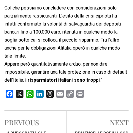
Col che possiamo concludere con considerazioni solo
parzialmente rassicuranti. L’esito della crisi cipriota ha
infatti confermato la volontà di salvaguardia dei depositi
bancari fino a 100.000 euro, ritenuta in qualche modo la
soglia sotto cui si colloca il piccolo risparmio. Fra l’altro
anche per le obbligazioni Alitalia operò in qualche modo
tale limite.
Appare però quantitativamente arduo, per non dire
impossibile, garantire una tale protezione in caso di default
dell’Italia:
i risparmiatori italiani sono troppi
.”
F
X
W
L
T
E
C
P
a
h
i
h
m
o
r
c
a
n
r
a
p
i
e
t
k
e
i
y
n
PREVIOUS
NEXT
b
s
e
a
l
L
t
o
A
d
d
i