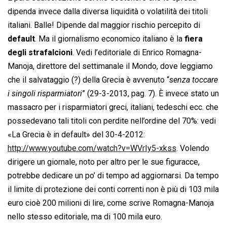
dipenda invece dalla diversa liquidità o volatilità dei titoli
italiani. Balle! Dipende dal maggior rischio percepito di
default
. Ma il giornalismo economico italiano è la
fiera
degli strafalcioni
. Vedi l’editoriale di Enrico Romagna-
Manoja, direttore del settimanale il Mondo, dove leggiamo
che il salvataggio (?) della Grecia è avvenuto “
senza toccare
i singoli risparmiatori
” (29-3-2013, pag. 7). È invece stato un
massacro per i risparmiatori greci, italiani, tedeschi ecc. che
possedevano tali titoli con perdite nell’ordine del 70%: vedi
«La Grecia è in default» del 30-4-2012:
http://www.youtube.com/watch?v=WVrIy5-xkss
. Volendo
dirigere un giornale, noto per altro per le sue figuracce,
potrebbe dedicare un po’ di tempo ad aggiornarsi. Da tempo
il limite di protezione dei conti correnti non è più di 103 mila
euro cioè 200 milioni di lire, come scrive Romagna-Manoja
nello stesso editoriale, ma di 100 mila euro.