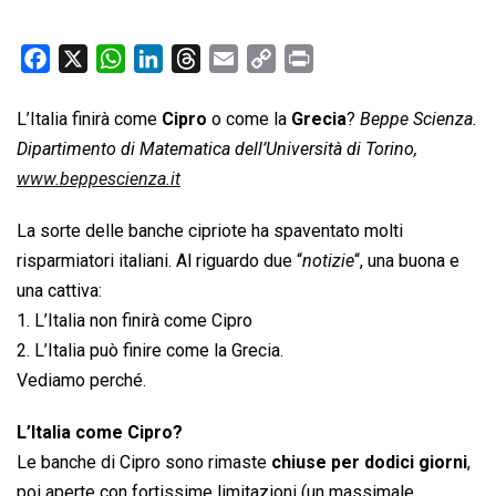
F
X
W
L
T
E
C
P
a
h
i
h
m
o
r
c
a
n
r
a
p
i
L’Italia finirà come
Cipro
o come la
Grecia
?
Beppe Scienza.
e
t
k
e
i
y
n
Dipartimento di Matematica dell’Università di Torino,
b
s
e
a
l
L
t
www.beppescienza.it
o
A
d
d
i
La sorte delle banche cipriote ha spaventato molti
o
p
I
s
n
k
p
n
k
risparmiatori italiani. Al riguardo due “
notizie
“, una buona e
una cattiva:
1. L’Italia non finirà come Cipro
2. L’Italia può finire come la Grecia.
Vediamo perché.
L’Italia come Cipro?
Le banche di Cipro sono rimaste
chiuse per dodici giorni
,
poi aperte con fortissime limitazioni (un massimale