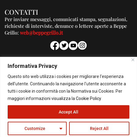
CONTATTI
Per inviare messaggi, comunicati stampa, segnalazioni,
richieste di interviste, denunce o lettere aperte a Beppe
Grillo:
web@beppegrillo.it
PUBBLICITA'
Informativa Privacy
Per la tua pubblicità su questo Blog:
Questo sito web utilizza i cookies per migliorare l'esperienza
pubblicita@beppegrillo.it
dell'utente. Continuando la navigazione l'utente acconsente a
tutti i cookie in conformità con la Normativa sui Cookies. Per
HOMEPAGE
COOKIE POLICY
PRIVACY POLICY
CONTATTI
maggiori informazioni visualizza la
Cookie Policy
Accept All
© Copyright 2026 - Il Blog di Beppe Grillo. All Rights Reserved - Powered by
happygrafic.com
Customize
Reject All