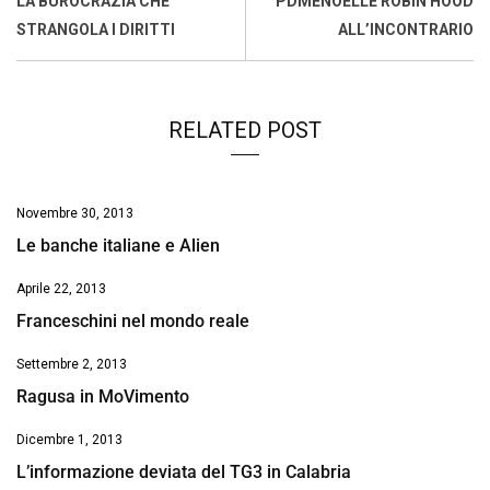
LA BUROCRAZIA CHE
PDMENOELLE ROBIN HOOD
o
p
I
s
n
STRANGOLA I DIRITTI
ALL’INCONTRARIO
k
p
n
k
RELATED POST
Novembre 30, 2013
Le banche italiane e Alien
Aprile 22, 2013
Franceschini nel mondo reale
Settembre 2, 2013
Ragusa in MoVimento
Dicembre 1, 2013
L’informazione deviata del TG3 in Calabria