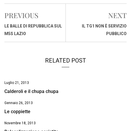
c
a
n
r
a
p
i
e
t
k
e
i
y
n
PREVIOUS
NEXT
b
s
e
a
l
L
t
o
A
d
d
i
LE BALLE DI REPUBBLICA SUL
IL TG1 NON È SERVIZIO
o
p
I
s
n
M5S LAZIO
PUBBLICO
k
p
n
k
RELATED POST
Luglio 21, 2013
Calderoli e il chupa chupa
Gennaio 26, 2013
Le coppiette
Novembre 18, 2013