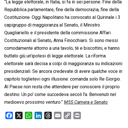
“La legge elettorale, in Italia, si fa in sei persone. Fine della
Repubblica parlamentare, fine della democrazia, fine della
Costituzione. Oggi Napolitano ha convocato al Quirinale i 3
capigruppo di maggioranza al Senato, il Ministro
Quagliariello e il presidente della commissione Affari
Costituzionali al Senato, Anna Finocchiaro. Si sono messi
comodamente attorno a una tavolo, tè e biscottini, e hanno
buttato giù un’ipotesi di legge elettorale. La riforma
elettorale sarà decisa a colpi di maggioranza su indicazioni
presidenziali. Se ancora credevate di avere qualche voce in
capitolo toglietevi ogni illusione: comanda solo Re Giorgio.
Al Paese non resta che attendere per conoscere il proprio
destino. Un po’ come succedeva secoli fa. Benvenuti nel
medioevo prossimo venturo.”
M5S Camera e Senato
F
X
W
L
T
E
C
P
a
h
i
h
m
o
r