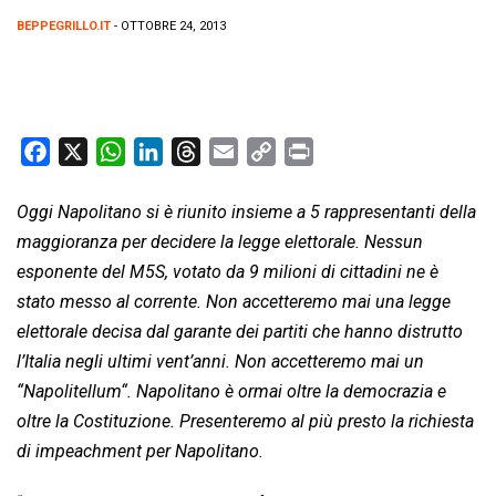
BEPPEGRILLO.IT
- OTTOBRE 24, 2013
F
X
W
L
T
E
C
P
a
h
i
h
m
o
r
c
a
n
r
a
p
i
Oggi Napolitano si è riunito insieme a 5 rappresentanti della
e
t
k
e
i
y
n
maggioranza per decidere la legge elettorale. Nessun
b
s
e
a
l
L
t
esponente del M5S, votato da 9 milioni di cittadini ne è
o
A
d
d
i
stato messo al corrente. Non accetteremo mai una legge
o
p
I
s
n
elettorale decisa dal garante dei partiti che hanno distrutto
k
p
n
k
l’Italia negli ultimi vent’anni. Non accetteremo mai un
“
Napolitellum
“. Napolitano è ormai oltre la democrazia e
oltre la Costituzione. Presenteremo al più presto la richiesta
di impeachment per Napolitano.