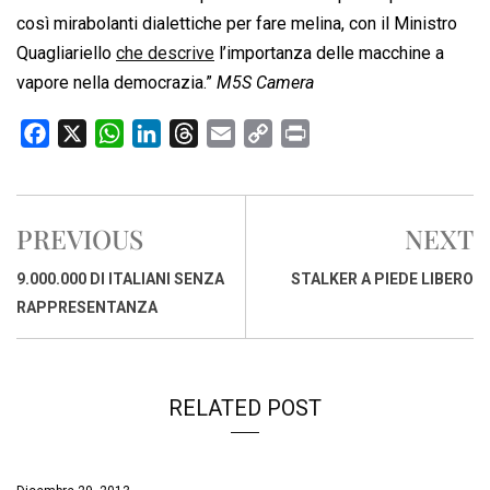
così mirabolanti dialettiche per fare melina, con il Ministro
Quagliariello
che descrive
l’importanza delle macchine a
vapore nella democrazia.”
M5S Camera
F
X
W
L
T
E
C
P
a
h
i
h
m
o
r
c
a
n
r
a
p
i
e
t
k
e
i
y
n
PREVIOUS
NEXT
b
s
e
a
l
L
t
o
A
d
d
i
9.000.000 DI ITALIANI SENZA
STALKER A PIEDE LIBERO
o
p
I
s
n
RAPPRESENTANZA
k
p
n
k
RELATED POST