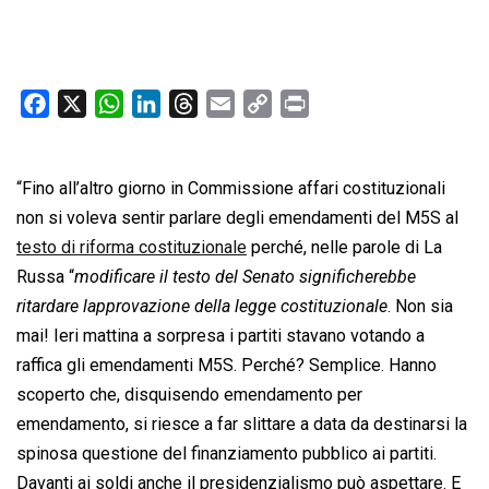
F
X
W
L
T
E
C
P
a
h
i
h
m
o
r
c
a
n
r
a
p
i
“Fino all’altro giorno in Commissione affari costituzionali
e
t
k
e
i
y
n
b
s
e
a
l
L
t
non si voleva sentir parlare degli emendamenti del M5S al
o
A
d
d
i
testo di riforma costituzionale
perché, nelle parole di La
o
p
I
s
n
Russa “
modificare il testo del Senato significherebbe
k
p
n
k
ritardare lapprovazione della legge costituzionale
. Non sia
mai! Ieri mattina a sorpresa i partiti stavano votando a
raffica gli emendamenti M5S. Perché? Semplice. Hanno
scoperto che, disquisendo emendamento per
emendamento, si riesce a far slittare a data da destinarsi la
spinosa questione del finanziamento pubblico ai partiti.
Davanti ai soldi anche il presidenzialismo può aspettare. E