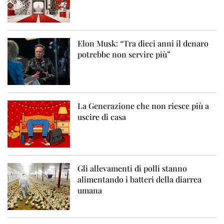
Elon Musk: “Tra dieci anni il denaro
potrebbe non servire più”
La Generazione che non riesce più a
uscire di casa
Gli allevamenti di polli stanno
alimentando i batteri della diarrea
umana