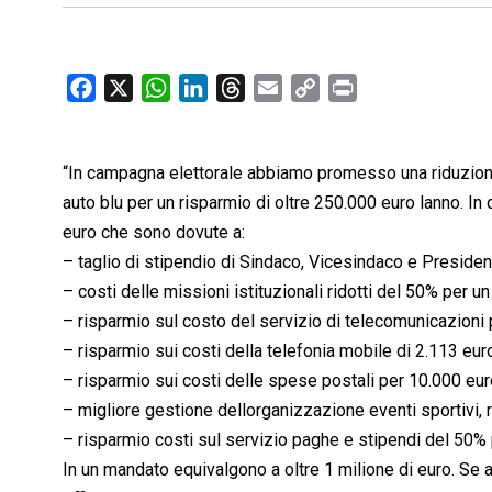
F
X
W
L
T
E
C
P
a
h
i
h
m
o
r
c
a
n
r
a
p
i
“In campagna elettorale abbiamo promesso una riduzione de
e
t
k
e
i
y
n
b
s
e
a
l
L
t
auto blu per un risparmio di oltre 250.000 euro lanno. In
o
A
d
d
i
euro che sono dovute a:
o
p
I
s
n
– taglio di stipendio di Sindaco, Vicesindaco e Preside
k
p
n
k
– costi delle missioni istituzionali ridotti del 50% per u
– risparmio sul costo del servizio di telecomunicazioni
– risparmio sui costi della telefonia mobile di 2.113 eur
– risparmio sui costi delle spese postali per 10.000 eur
– migliore gestione dellorganizzazione eventi sportivi, 
– risparmio costi sul servizio paghe e stipendi del 50% 
In un mandato equivalgono a oltre 1 milione di euro. Se 