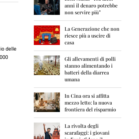
0
anni il denaro potrebbe
6
non servire più”
2
0
La Generazione che non
0
7
riesce più a uscire di
casa
2
io delle
0
.000
0
Gli allevamenti di polli
8
stanno alimentando i
batteri della diarrea
2
umana
0
0
9
In Cina ora si affitta
mezzo letto: la nuova
2
frontiera del risparmio
0
1
0
La rivolta degli
scarafaggi: i giovani
2