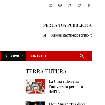
PER LA TUA PUBBLICITÀ
pubblicita@beppegrillo.it
ARCHIVIO
CONTATTI
TERRA FUTURA
2
0
La Cina ridisegna
0
l’università per l’era
5
dell’IA
2
0
Elon Musk: “Tra dieci