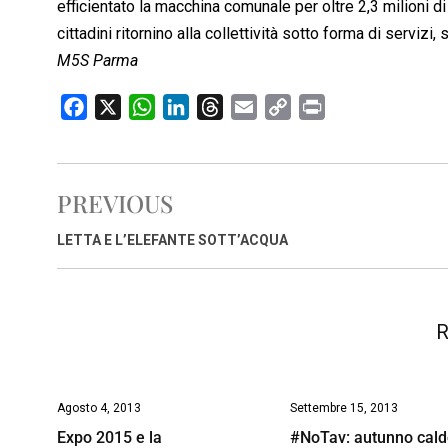
efficientato la macchina comunale per oltre 2,3 milioni di
cittadini ritornino alla collettività sotto forma di servizi
M5S Parma
F
X
W
L
T
E
C
P
a
h
i
h
m
o
r
c
a
n
r
a
p
i
e
t
k
e
i
y
n
PREVIOUS
b
s
e
a
l
L
t
o
A
d
d
i
LETTA E L’ELEFANTE SOTT’ACQUA
o
p
I
s
n
k
p
n
k
R
Agosto 4, 2013
Settembre 15, 2013
Expo 2015 e la
#NoTav: autunno cald