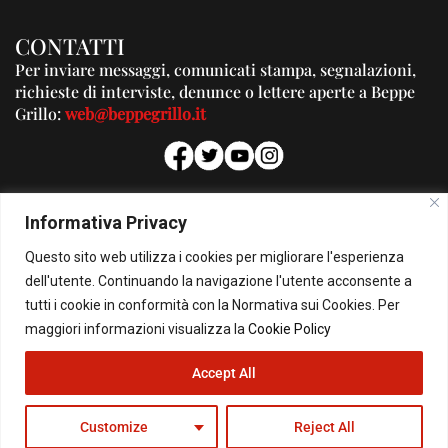
CONTATTI
Per inviare messaggi, comunicati stampa, segnalazioni,
richieste di interviste, denunce o lettere aperte a Beppe
Grillo:
web@beppegrillo.it
PUBBLICITA'
Informativa Privacy
Per la tua pubblicità su questo Blog:
Questo sito web utilizza i cookies per migliorare l'esperienza
pubblicita@beppegrillo.it
dell'utente. Continuando la navigazione l'utente acconsente a
tutti i cookie in conformità con la Normativa sui Cookies. Per
HOMEPAGE
COOKIE POLICY
PRIVACY POLICY
CONTATTI
maggiori informazioni visualizza la
Cookie Policy
Accept All
© Copyright 2026 - Il Blog di Beppe Grillo. All Rights Reserved - Powered by
happygrafic.com
Customize
Reject All