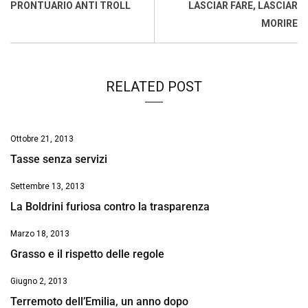
o
A
d
d
i
PRONTUARIO ANTI TROLL
LASCIAR FARE, LASCIAR
o
p
I
s
n
MORIRE
k
p
n
k
RELATED POST
Ottobre 21, 2013
Tasse senza servizi
Settembre 13, 2013
La Boldrini furiosa contro la trasparenza
Marzo 18, 2013
Grasso e il rispetto delle regole
Giugno 2, 2013
Terremoto dell’Emilia, un anno dopo