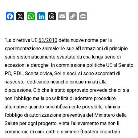
F
X
W
L
T
E
C
P
a
h
i
h
m
o
r
c
a
n
r
a
p
i
“La direttiva UE
e
t
63/2010
k
e
detta nuove norme per la
i
y
n
b
s
e
a
l
L
t
sperimentazione animale: le sue affermazioni di principio
o
A
d
d
i
sono sistematicamente svuotate da una lunga serie di
o
p
I
s
n
eccezioni e deroghe. In commissione politiche UE al Senato
k
p
n
k
PD, PDL, Scelta civica, Sel e soci, si sono accordati di
nascosto, dedicando neanche cinque minuti alla
discussione. Ciò che è stato approvato prevede che ci sia
non l’obbligo ma la possibilità di adottare procedure
alternative quando scientificamente possibile, elimina
l’obbligo di autorizzazione preventiva del Ministero della
Salute per ogni progetto, vieta l’allevamento ma non il
commercio di cani, gatti e scimmie (basterà importarli