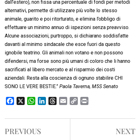
dall’estero), non fissa una percentuale di fondi per metodi
alternativi, permette di utilizzare più volte lo stesso
animale, guarito e poi ritorturato, e elimina l’obbligo di
effettuare un minimo annuo di ispezioni senza preavviso.
Alcune associazioni, purtroppo, si dichiarano soddisfatte
davanti al minimo sindacale che esce fuori da questo
ignobile teatrino. Gli animali non votano e non possono
difendersi, ma forse sono più umani di coloro che li hanno
sacrificati al libero mercato e al risparmio dei costi
aziendali. Resta alla coscienza di ognuno stabilire CHI
SONO LE VERE BESTIE.”
Paola Taverna, M5S Senato
F
X
W
L
T
E
C
P
a
h
i
h
m
o
r
c
a
n
r
a
p
i
e
t
k
e
i
y
n
PREVIOUS
NEXT
b
s
e
a
l
L
t