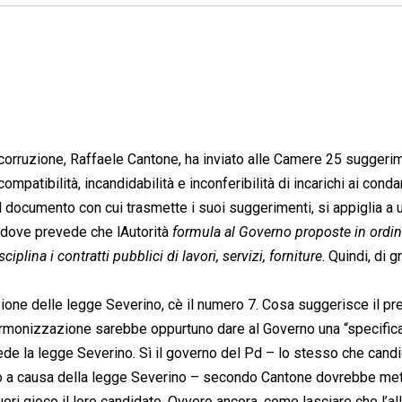
ticorruzione, Raffaele Cantone, ha inviato alle Camere 25 suggeri
ompatibilità, incandidabilità e inconferibilità di incarichi ai conda
l documento con cui trasmette i suoi suggerimenti, si appiglia a 
addove prevede che lAutorità 
formula al Governo proposte in ordin
iplina i contratti pubblici di lavori, servizi, forniture
. Quindi, di g
cazione delle legge Severino, cè il numero 7. Cosa suggerisce il p
rmonizzazione sarebbe oppurtuno dare al Governo una “specifica
de la legge Severino. Sì il governo del Pd – lo stesso che candi
o a causa della legge Severino – secondo Cantone dovrebbe met
i gioco il loro candidato. Ovvero ancora, come lasciare che l’al