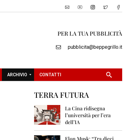
PER LA TUA PUBBLICITÀ
pubblicita@beppegrillo.it
ARCHIVIO
CONTATTI
TERRA FUTURA
2
0
La Cina ridisegna
0
l’università per l’era
5
dell’IA
2
0
Elon Musk: “Tra dieci