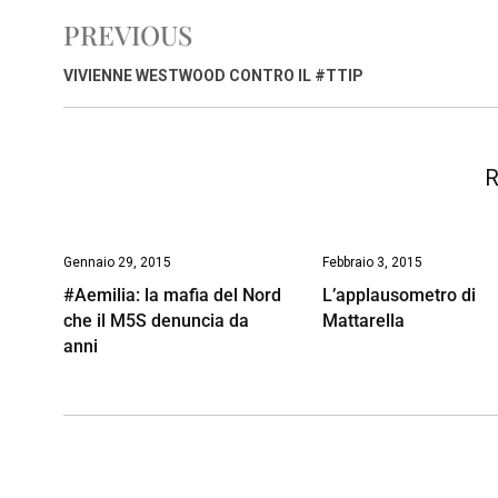
e
t
k
e
i
y
n
PREVIOUS
b
s
e
a
l
L
t
o
A
d
d
i
VIVIENNE WESTWOOD CONTRO IL #TTIP
o
p
I
s
n
k
p
n
k
R
Gennaio 29, 2015
Febbraio 3, 2015
#Aemilia: la mafia del Nord
L’applausometro di
che il M5S denuncia da
Mattarella
anni