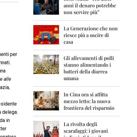
0
anni il denaro potrebbe
6
non servire più”
2
0
La Generazione che non
0
7
riesce più a uscire di
casa
2
0
menti per
0
Gli allevamenti di polli
nnati.
8
stanno alimentando i
una
batteri della diarrea
2
umana
e alle
0
0
razia,
9
In Cina ora si affitta
mezzo letto: la nuova
2
residente
frontiera del risparmio
0
 delega.
1
0
da in
La rivolta degli
ter
scarafaggi: i giovani
2
lenatore