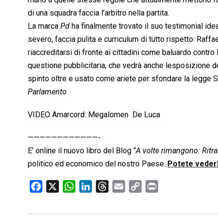
di una squadra faccia l’arbitro nella partita.
La marca 
Pd
 ha finalmente trovato il suo testimonial ide
severo, faccia pulita e curriculum di tutto rispetto: Raffa
riaccreditarsi di fronte ai cittadini come baluardo contro 
questione pubblicitaria, che vedrà anche lesposizione d
spinto oltre e usato come ariete per sfondare la legge 
Parlamento
VIDEO Amarcord: Megalomen  De Luca
————————————-
E’ online il nuovo libro del Blog “
A volte rimangono: Ritrat
politico ed economico del nostro Paese.
Potete vederl
F
X
W
L
T
E
C
P
a
h
i
h
m
o
r
c
a
n
r
a
p
i