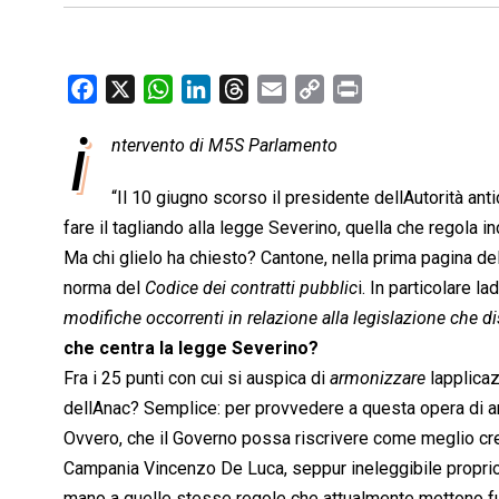
F
X
W
L
T
E
C
P
a
h
i
h
m
o
r
i
ntervento di M5S Parlamento
c
a
n
r
a
p
i
e
t
k
e
i
y
n
“Il 10 giugno scorso il presidente dellAutorità an
b
s
e
a
l
L
t
fare il tagliando alla legge Severino, quella che regola inc
o
A
d
d
i
Ma chi glielo ha chiesto? Cantone, nella prima pagina de
o
p
I
s
n
norma del 
Codice dei contratti pubblic
i. In particolare l
k
p
n
k
modifiche occorrenti in relazione alla legislazione che disc
che centra la legge Severino?
Fra i 25 punti con cui si auspica di
armonizzare
 lappli
dellAnac? Semplice: per provvedere a questa opera di a
Ovvero, che il Governo possa riscrivere come meglio cre
Campania Vincenzo De Luca, seppur ineleggibile propri
mano a quelle stesse regole che attualmente mettono fuor