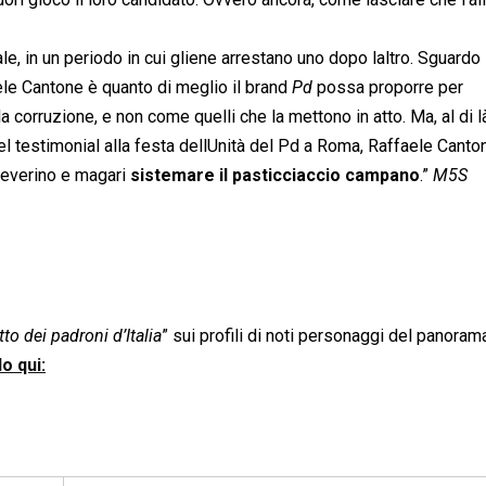
ale, in un periodo in cui gliene arrestano uno dopo laltro. Sguardo
ele Cantone è quanto di meglio il brand 
Pd
 possa proporre per
la corruzione, e non come quelli che la mettono in atto. Ma, al di l
el testimonial alla festa dellUnità del Pd a Roma, Raffaele Canto
Severino e magari
sistemare il pasticciaccio campano
.”
M5S
to dei padroni d’Italia
” sui profili di noti personaggi del panoram
o qui: