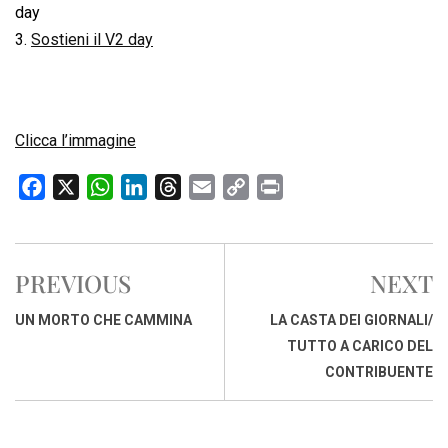
day
3.
Sostieni il V2 day
Clicca l’immagine
F
X
W
L
T
E
C
P
a
h
i
h
m
o
r
c
a
n
r
a
p
i
e
t
k
e
i
y
n
PREVIOUS
NEXT
b
s
e
a
l
L
t
o
A
d
d
i
UN MORTO CHE CAMMINA
LA CASTA DEI GIORNALI/
o
p
I
s
n
TUTTO A CARICO DEL
k
p
n
k
CONTRIBUENTE