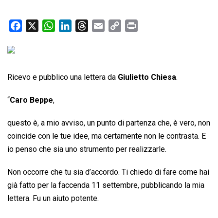
F
X
W
L
T
E
C
P
a
h
i
h
m
o
r
c
a
n
r
a
p
i
e
t
k
e
i
y
n
b
s
e
a
l
L
t
Ricevo e pubblico una lettera da
Giulietto Chiesa
.
o
A
d
d
i
“
Caro Beppe
,
o
p
I
s
n
k
p
n
k
questo è, a mio avviso, un punto di partenza che, è vero, non
coincide con le tue idee, ma certamente non le contrasta. E
io penso che sia uno strumento per realizzarle.
Non occorre che tu sia d’accordo. Ti chiedo di fare come hai
già fatto per la faccenda 11 settembre, pubblicando la mia
lettera. Fu un aiuto potente.