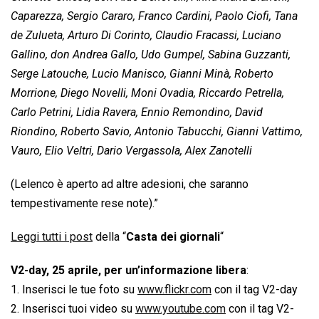
Caparezza, Sergio Cararo, Franco Cardini, Paolo Ciofi, Tana
de Zulueta, Arturo Di Corinto, Claudio Fracassi, Luciano
Gallino, don Andrea Gallo, Udo Gumpel, Sabina Guzzanti,
Serge Latouche, Lucio Manisco, Gianni Minà, Roberto
Morrione, Diego Novelli, Moni Ovadia, Riccardo Petrella,
Carlo Petrini, Lidia Ravera, Ennio Remondino, David
Riondino, Roberto Savio, Antonio Tabucchi, Gianni Vattimo,
Vauro, Elio Veltri, Dario Vergassola, Alex Zanotelli
(Lelenco è aperto ad altre adesioni, che saranno
tempestivamente rese note).”
Leggi tutti i post
della “
Casta dei giornali
“
V2-day, 25 aprile, per un’informazione libera
:
1. Inserisci le tue foto su
www.flickr.com
con il tag V2-day
2. Inserisci tuoi video su
www.youtube.com
con il tag V2-