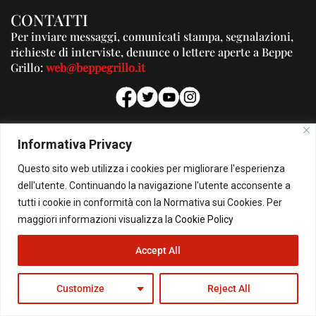
CONTATTI
Per inviare messaggi, comunicati stampa, segnalazioni,
richieste di interviste, denunce o lettere aperte a Beppe
Grillo:
web@beppegrillo.it
PUBBLICITA'
Informativa Privacy
Per la tua pubblicità su questo Blog:
Questo sito web utilizza i cookies per migliorare l'esperienza
pubblicita@beppegrillo.it
dell'utente. Continuando la navigazione l'utente acconsente a
tutti i cookie in conformità con la Normativa sui Cookies. Per
HOMEPAGE
COOKIE POLICY
PRIVACY POLICY
CONTATTI
maggiori informazioni visualizza la
Cookie Policy
Accept All
© Copyright 2026 - Il Blog di Beppe Grillo. All Rights Reserved - Powered by
happygrafic.com
Customize
Reject All