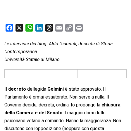
F
X
W
L
T
E
C
P
a
h
i
h
m
o
r
c
a
n
r
a
p
i
Le interviste del blog: Aldo Giannuli, docente di Storia
e
t
k
e
i
y
n
Contemporanea
b
s
e
a
l
L
t
Università Statale di Milano
o
A
d
d
i
o
p
I
s
n
k
p
n
k
Il
decreto
dellegida
Gelmini
è stato approvato. Il
Parlamento è ormai esautorato. Non serve a nulla. Il
Governo decide, decreta, ordina. Io propongo la
chiusura
della Camera e del Senato
. I maggiordomi dello
psiconano votano a comando. Hanno la maggioranza. Non
discutono con lopposizione (neppure con questa