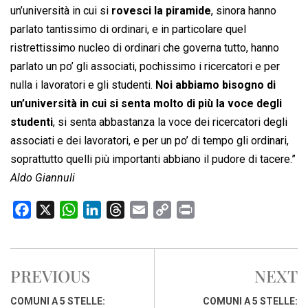
un’università in cui si
rovesci la piramide
, sinora hanno
parlato tantissimo di ordinari, e in particolare quel
ristrettissimo nucleo di ordinari che governa tutto, hanno
parlato un po’ gli associati, pochissimo i ricercatori e per
nulla i lavoratori e gli studenti.
Noi abbiamo bisogno di
un’università in cui si senta molto di più la voce degli
studenti
, si senta abbastanza la voce dei ricercatori degli
associati e dei lavoratori, e per un po’ di tempo gli ordinari,
soprattutto quelli più importanti abbiano il pudore di tacere.”
Aldo Giannuli
F
X
W
L
T
E
C
P
a
h
i
h
m
o
r
c
a
n
r
a
p
i
e
t
k
e
i
y
n
PREVIOUS
NEXT
b
s
e
a
l
L
t
o
A
d
d
i
COMUNI A 5 STELLE:
COMUNI A 5 STELLE: