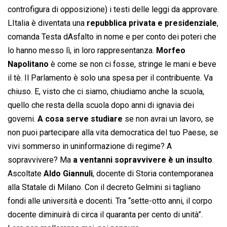
controfigura di opposizione) i testi delle leggi da approvare.
LItalia è diventata una
repubblica privata e presidenziale
,
comanda Testa dAsfalto in nome e per conto dei poteri che
lo hanno messo lì, in loro rappresentanza.
Morfeo
Napolitano
è come se non ci fosse, stringe le mani e beve
il tè. Il Parlamento è solo una spesa per il contribuente. Va
chiuso. E, visto che ci siamo, chiudiamo anche la scuola,
quello che resta della scuola dopo anni di ignavia dei
governi.
A cosa serve studiare
se non avrai un lavoro, se
non puoi partecipare alla vita democratica del tuo Paese, se
vivi sommerso in uninformazione di regime? A
sopravvivere? Ma
a ventanni sopravvivere è un insulto
.
Ascoltate
Aldo Giannuli
, docente di Storia contemporanea
alla Statale di Milano. Con il decreto Gelmini si tagliano
fondi alle università e docenti. Tra “sette-otto anni, il corpo
docente diminuirà di circa il quaranta per cento di unità”.