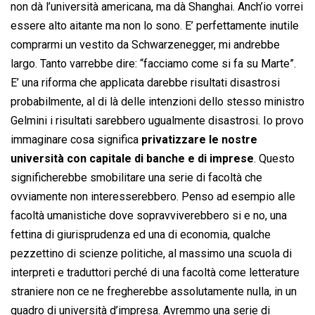
non dà l’università americana, ma dà Shanghai. Anch’io vorrei
essere alto aitante ma non lo sono. E’ perfettamente inutile
comprarmi un vestito da Schwarzenegger, mi andrebbe
largo. Tanto varrebbe dire: “facciamo come si fa su Marte”.
E’ una riforma che applicata darebbe risultati disastrosi
probabilmente, al di là delle intenzioni dello stesso ministro
Gelmini i risultati sarebbero ugualmente disastrosi. Io provo
immaginare cosa significa
privatizzare le nostre
università con capitale di banche e di imprese
. Questo
significherebbe smobilitare una serie di facoltà che
ovviamente non interesserebbero. Penso ad esempio alle
facoltà umanistiche dove sopravviverebbero si e no, una
fettina di giurisprudenza ed una di economia, qualche
pezzettino di scienze politiche, al massimo una scuola di
interpreti e traduttori perché di una facoltà come letterature
straniere non ce ne fregherebbe assolutamente nulla, in un
quadro di università d’impresa. Avremmo una serie di