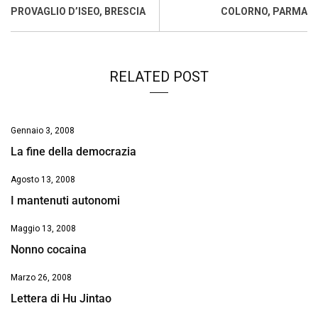
o
p
I
s
n
PROVAGLIO D’ISEO, BRESCIA
COLORNO, PARMA
k
p
n
k
RELATED POST
Gennaio 3, 2008
La fine della democrazia
Agosto 13, 2008
I mantenuti autonomi
Maggio 13, 2008
Nonno cocaina
Marzo 26, 2008
Lettera di Hu Jintao