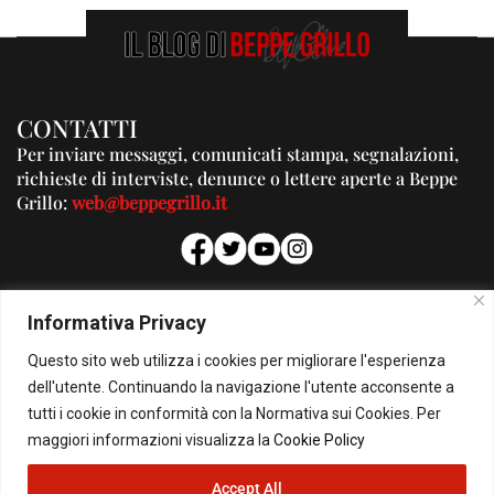
CONTATTI
Per inviare messaggi, comunicati stampa, segnalazioni,
richieste di interviste, denunce o lettere aperte a Beppe
Grillo:
web@beppegrillo.it
PUBBLICITA'
Informativa Privacy
Per la tua pubblicità su questo Blog:
Questo sito web utilizza i cookies per migliorare l'esperienza
pubblicita@beppegrillo.it
dell'utente. Continuando la navigazione l'utente acconsente a
tutti i cookie in conformità con la Normativa sui Cookies. Per
HOMEPAGE
COOKIE POLICY
PRIVACY POLICY
CONTATTI
maggiori informazioni visualizza la
Cookie Policy
Accept All
© Copyright 2026 - Il Blog di Beppe Grillo. All Rights Reserved - Powered by