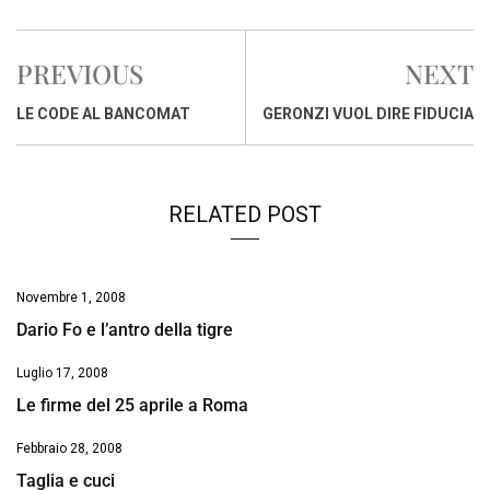
c
a
n
r
a
p
i
e
t
k
e
i
y
n
PREVIOUS
NEXT
b
s
e
a
l
L
t
o
A
d
d
i
LE CODE AL BANCOMAT
GERONZI VUOL DIRE FIDUCIA
o
p
I
s
n
k
p
n
k
RELATED POST
Novembre 1, 2008
Dario Fo e l’antro della tigre
Luglio 17, 2008
Le firme del 25 aprile a Roma
Febbraio 28, 2008
Taglia e cuci