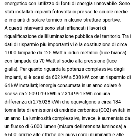
energetico con lutilizzo di fonti di energia rinnovabile. Sono
stati installati impianti fotovoltaici presso le scuole medie
e impianti di solare termico in alcune strutture sportive.
A questi interventi sono stati affiancati i lavori di
riqualificazione dellilluminazione pubblica del territorio. Tra i
dati di risparmio più importanti vi è la sostituzione di circa
1.000 lampade da 125 Watt a ioduri metallici (luce bianca)
con lampade da 70 Watt al sodio alta pressione (luce
gialla). Per quanto riguarda la potenza complessiva degli
impianti, si è scesi da 602 kW a 538 kW, con un risparmio di
64 kW installati; lenergia consumata in un anno solare è
scesa da 2.509.019 kWh a 2.314.991 kWh con una
differenza di 275.028 kWh che equivalgono a circa 184
tonnellate di emissioni di anidride carbonica (CO2) evitati in
un anno. La luminosità complessiva, invece, è aumentata da
un flusso di 6.000 lumen (misura dellintensità luminosa) a
6.600: grazie alle ottiche dei nuovi corpi illuminanti e alle