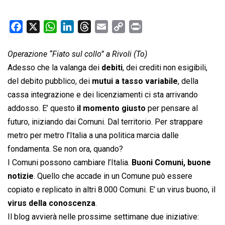
F
X
W
L
T
E
C
P
a
h
i
h
m
o
r
c
a
n
r
a
p
i
Operazione “Fiato sul collo” a Rivoli (To)
e
t
k
e
i
y
n
Adesso che la valanga dei
debiti
, dei crediti non esigibili,
b
s
e
a
l
L
t
del debito pubblico, dei
mutui a tasso variabile
, della
o
A
d
d
i
cassa integrazione e dei licenziamenti ci sta arrivando
o
p
I
s
n
addosso. E’ questo
il momento giusto
per pensare al
k
p
n
k
futuro, iniziando dai Comuni. Dal territorio. Per strappare
metro per metro l’Italia a una politica marcia dalle
fondamenta. Se non ora, quando?
I Comuni possono cambiare l’Italia.
Buoni Comuni, buone
notizie
. Quello che accade in un Comune può essere
copiato e replicato in altri 8.000 Comuni. E’ un virus buono, il
virus della conoscenza
.
Il blog avvierà nelle prossime settimane due iniziative: