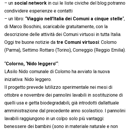
– un
social network
in cui le liste civiche del blog potranno
condividere esperienze e contatti
– un libro: “
Viaggio nell’Italia dei Comuni a cinque stelle
“,
di Marco Boschini, scaricabile gratuitamente, con la
descrizione delle attività dei Comuni virtuosi in tutta Italia.
Oggi tre buone notizie da
tre Comuni virtuosi
: Colorno
(Parma), Settimo Rottaro (Torino), Correggio (Reggio Emilia).
“
Colorno, ‘Nido leggero’
“:
LAsilo Nido comunale di Colorno ha avviato la nuova
iniziativa: Nido leggero.
Il progetto prevede lutilizzo sperimentale nei mesi di
ottobre e novembre dei pannolini lavabili in sostituzione di
quelli usa e getta biodegradabili, già introdotti dallattuale
amministrazione dal precedente anno scolastico. I pannolini
lavabili raggiungono in un colpo solo più vantaggi:
benessere dei bambini (sono in materiale naturale e non