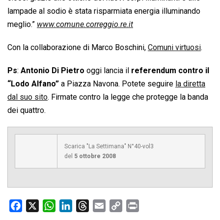
lampade al sodio è stata risparmiata energia illuminando
meglio.”
www.comune.correggio.re.it
Con la collaborazione di Marco Boschini,
Comuni virtuosi
.
Ps
:
Antonio Di Pietro
oggi lancia il
referendum contro il
“Lodo Alfano”
a Piazza Navona. Potete seguire
la diretta
dal suo sito
. Firmate contro la legge che protegge la banda
dei quattro.
Scarica "La Settimana" N°40-vol3
del
5 ottobre 2008
F
X
W
L
T
E
C
P
a
h
i
h
m
o
r