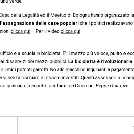
guna Verde.
Casa della Legalità
ed il
Meetup di Bologna
hanno organizzato la
nell’assegnazione delle case popolari
che i politici realizzavano 
azioni
clicca qui
– Per il video
clicca qui
n ufficio e a scuola in bicicletta. E’ il mezzo più veloce, pulito e e
dai disservizi dei mezzi pubblici.
La bicicletta è rivoluzionaria
.
e i miei potenti garretti. No alle macchine inquinanti a pagamento
ersi senza rischiare di essere investiti. Quanti assessori o consig
osse qualcuno lo aspetto per farmi da Cicerone.
Beppe Grillo
<<