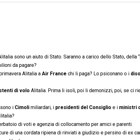
Alitalia sono un aiuto di Stato. Saranno a carico dello Stato, della 
milioni da pagare?
primavera Alitalia a
Air France
chi li paga? Lo psiconano o i
dis
stenti di volo
Alitalia. Prima li isoli, poi li demonizzi, poi, se ci rie
 sono i
Cimoli
miliardari, i
presidenti del Consiglio
e i
ministri 
litalia?
serbatoio di voti e agenzia di collocamento per amici e parenti.
ure di una cordata ripiena di rinviati a giudizio e persino di ex car