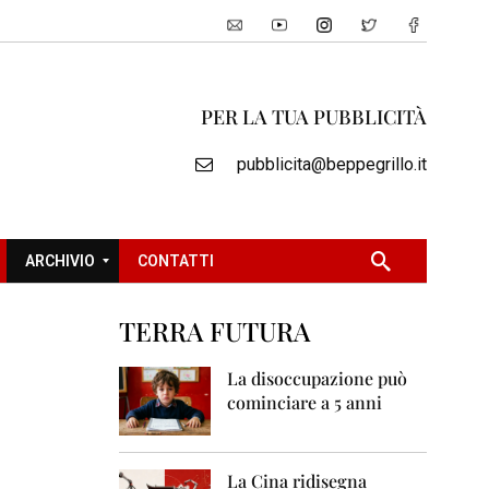
PER LA TUA PUBBLICITÀ
pubblicita@beppegrillo.it
ARCHIVIO
CONTATTI
TERRA FUTURA
2
0
La disoccupazione può
0
cominciare a 5 anni
5
2
0
La Cina ridisegna