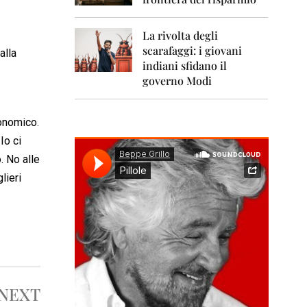
0
1
1
La rivolta degli
scarafaggi: i giovani
2
alla
0
indiani sfidano il
1
governo Modi
2
2
conomico.
0
 Io ci
1
3
. No alle
lieri
2
0
1
4
2
0
1
5
NEXT
2