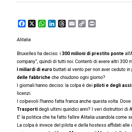
F
X
W
L
T
E
C
P
a
h
i
h
m
o
r
c
a
n
r
a
p
i
Alitalia
e
t
k
e
i
y
n
Bruxelles ha deciso: i
300 milioni di prestito ponte
all’
b
s
e
a
l
L
t
company”, quindi di tutti noi. Contenti di avere altri 300 
o
A
d
d
i
I miliardi di euro
o
p
buttati al vento per non aver ceduto in 
I
s
n
k
p
n
k
delle fabbriche
che chiudono ogni giorno?
I giornali hanno deciso: la colpa è dei
piloti e degli assi
licenzi.
I colpevoli l’hanno fatta franca anche questa volta. Dove
Trasporti
degli ultimi quindici anni? I veri distruttori di A
E’ la politica che ha fatto fallire Alitalia usandola come 
La colpa è invece del pilota e della hostess affidati alle c