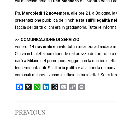
cui mancano solo il
Lupo Mannaro
e il Mostro della La
Ps.
Mercoledì 12 novembre
, alle ore 21, a Bologna, la
presentazione pubblica dell’
inchiesta sull’illegalità 
faccia dei diritti di chi era in graduatoria. Tutte le inform
>> COMUNICAZIONE DI SERVIZIO
:
venerdì
14 novembre
invito tutti i milanesi ad andare i
Chi va in bicletta non dipende dal prezzo del petrolio o 
sarò a Milano nel primo pomeriggio con la mia bicicletta 
leucemie infantili. Si all’
aria pulita
e alla libertà di muov
comunali milanesi vanno in ufficio in bicicletta? Se ci f
F
X
W
L
T
E
C
P
a
h
i
h
m
o
r
c
a
n
r
a
p
i
e
t
k
e
i
y
n
PREVIOUS
b
s
e
a
l
L
t