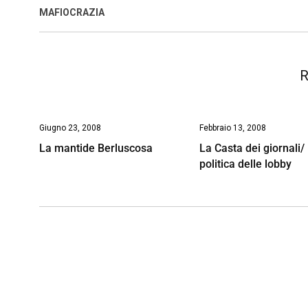
o
A
d
d
i
MAFIOCRAZIA
o
p
I
s
n
k
p
n
k
R
Giugno 23, 2008
Febbraio 13, 2008
La mantide Berluscosa
La Casta dei giornali/
politica delle lobby