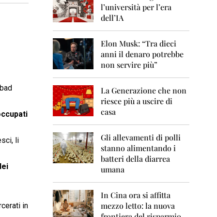
0
l’università per l’era
6
dell’IA
2
0
Elon Musk: “Tra dieci
0
anni il denaro potrebbe
7
non servire più”
2
0
“bad
La Generazione che non
0
8
riesce più a uscire di
casa
occupati
2
0
0
Gli allevamenti di polli
sci, li
9
stanno alimentando i
batteri della diarrea
2
dei
umana
0
1
0
In Cina ora si affitta
mezzo letto: la nuova
cerati in
2
frontiera del risparmio