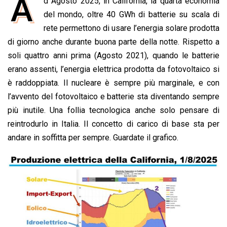
A
b
s
e
a
l
L
t
d Agosto 2025, in California, la quarta economia
o
A
d
d
i
del mondo, oltre 40 GWh di batterie su scala di
o
p
I
s
n
rete permettono di usare l’energia solare prodotta
k
p
n
k
di giorno anche durante buona parte della notte. Rispetto a
soli quattro anni prima (Agosto 2021), quando le batterie
erano assenti, l’energia elettrica prodotta da fotovoltaico si
è raddoppiata. Il nucleare è sempre più marginale, e con
l’avvento del fotovoltaico e batterie sta diventando sempre
più inutile. Una follia tecnologica anche solo pensare di
reintrodurlo in Italia. Il concetto di carico di base sta per
andare in soffitta per sempre. Guardate il grafico.