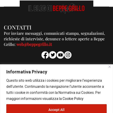
CONTATTI
Per inviare messaggi, comunicati stampa, segnalazioni,
richieste di interviste, denunce o lettere aperte a Beppe
Grillo:
web@beppegrillo.it
PUBBLICITA'
Informativa Privacy
Per la tua pubblicità su questo Blog:
Questo sito web utilizza i cookies per migliorare l'esperienza
pubblicita@beppegrillo.it
dell'utente. Continuando la navigazione l'utente acconsente a
tutti i cookie in conformità con la Normativa sui Cookies. Per
HOMEPAGE
COOKIE POLICY
PRIVACY POLICY
CONTATTI
maggiori informazioni visualizza la
Cookie Policy
Accept All
© Copyright 2026 - Il Blog di Beppe Grillo. All Rights Reserved - Powered by