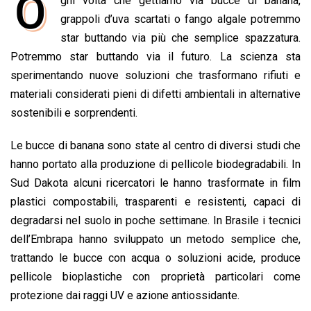
O
gni volta che gettiamo via bucce di banana,
c
a
n
r
a
p
i
e
grappoli d’uva scartati o fango algale potremmo
t
k
e
i
y
n
b
s
e
a
l
L
t
star buttando via più che semplice spazzatura.
o
A
d
d
i
Potremmo star buttando via il futuro. La scienza sta
o
p
I
s
n
sperimentando nuove soluzioni che trasformano rifiuti e
k
p
n
k
materiali considerati pieni di difetti ambientali in alternative
sostenibili e sorprendenti.
Le bucce di banana sono state al centro di diversi studi che
hanno portato alla produzione di pellicole biodegradabili. In
Sud Dakota alcuni ricercatori le hanno trasformate in film
plastici compostabili, trasparenti e resistenti, capaci di
degradarsi nel suolo in poche settimane. In Brasile i tecnici
dell’Embrapa hanno sviluppato un metodo semplice che,
trattando le bucce con acqua o soluzioni acide, produce
pellicole bioplastiche con proprietà particolari come
protezione dai raggi UV e azione antiossidante.