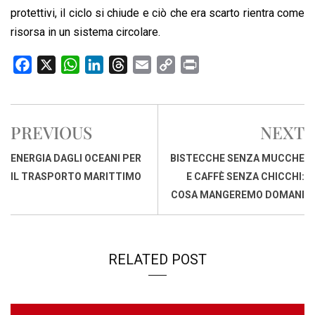
protettivi, il ciclo si chiude e ciò che era scarto rientra come
risorsa in un sistema circolare.
F
X
W
L
T
E
C
P
a
h
i
h
m
o
r
c
a
n
r
a
p
i
e
t
k
e
i
y
n
PREVIOUS
NEXT
b
s
e
a
l
L
t
o
A
d
d
i
ENERGIA DAGLI OCEANI PER
BISTECCHE SENZA MUCCHE
o
p
I
s
n
IL TRASPORTO MARITTIMO
E CAFFÈ SENZA CHICCHI:
k
p
n
k
COSA MANGEREMO DOMANI
RELATED POST