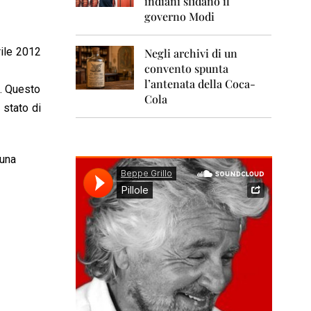
indiani sfidano il
0
1
governo Modi
1
rile 2012
Negli archivi di un
2
0
convento spunta
1
l’antenata della Coca-
o. Questo
2
Cola
 stato di
2
0
1
3
 una
2
0
1
4
2
0
1
5
2