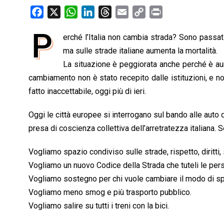
F
X
W
L
T
E
C
P
a
h
i
h
m
o
r
P
erché l’Italia non cambia strada? Sono passati
c
a
n
r
a
p
i
e
ma sulle strade italiane aumenta la mortalità.
t
k
e
i
y
n
b
s
e
a
l
L
t
La situazione è peggiorata anche perché è au
o
A
d
d
i
cambiamento non è stato recepito dalle istituzioni, e no
o
p
I
s
n
fatto inaccettabile, oggi più di ieri.
k
p
n
k
Oggi le città europee si interrogano sul bando alle auto d
presa di coscienza collettiva dell’arretratezza italiana. 
Vogliamo spazio condiviso sulle strade, rispetto, diritti,
Vogliamo un nuovo Codice della Strada che tuteli le pers
Vogliamo sostegno per chi vuole cambiare il modo di spos
Vogliamo meno smog e più trasporto pubblico.
Vogliamo salire su tutti i treni con la bici.