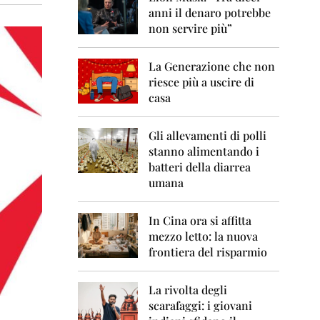
0
anni il denaro potrebbe
6
non servire più”
2
0
La Generazione che non
0
7
riesce più a uscire di
casa
2
0
0
Gli allevamenti di polli
8
stanno alimentando i
batteri della diarrea
2
umana
0
0
9
In Cina ora si affitta
mezzo letto: la nuova
2
frontiera del risparmio
0
1
0
La rivolta degli
scarafaggi: i giovani
2