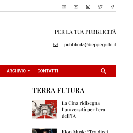
PER LA TUA PUBBLICITÀ
pubblicita@beppegrillo.it
ARCHIVIO
CONTATTI
TERRA FUTURA
2
0
La Cina ridisegna
0
l’università per l’era
5
dell’IA
2
0
Elon Musk: “Tra dieci