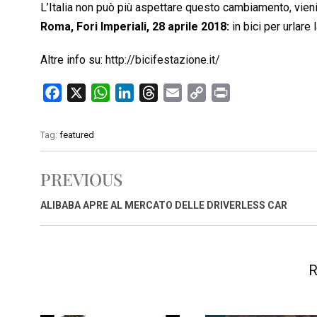
L’Italia non può più aspettare questo cambiamento, vieni
Roma, Fori Imperiali, 28 aprile 2018:
in bici per urlare 
Altre info su:
http://bicifestazione.it/
F
X
W
L
T
E
C
P
a
h
i
h
m
o
r
c
a
n
r
a
p
i
Tag:
featured
e
t
k
e
i
y
n
b
s
e
a
l
L
t
PREVIOUS
o
A
d
d
i
o
p
I
s
n
ALIBABA APRE AL MERCATO DELLE DRIVERLESS CAR
k
p
n
k
R