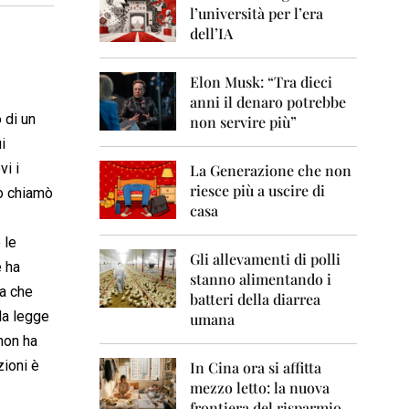
0
l’università per l’era
6
dell’IA
2
0
Elon Musk: “Tra dieci
0
anni il denaro potrebbe
7
 di un
non servire più”
2
i
0
vi i
La Generazione che non
0
8
riesce più a uscire di
lo chiamò
casa
2
0
 le
0
Gli allevamenti di polli
e ha
9
stanno alimentando i
ma che
batteri della diarrea
2
la legge
umana
0
non ha
1
0
zioni è
In Cina ora si affitta
mezzo letto: la nuova
2
frontiera del risparmio