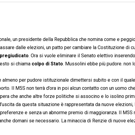
ionale, un presidente della Repubblica che nomina come e peggio
assare dalle elezioni, un patto per cambiare la Costituzione di cu
pregiudicato
. Ora si vuole eliminare il Senato elettivo inserendo
Questo si chiama
colpo di Stato
. Mussolini ebbe più pudore. non 
almeno per pudore istituzionale dimettersi subito e con il quale
rto. Il M5S non terrà d’ora in poi alcun contatto con un uomo ch
pera che anche altre forze politiche si associno e lo isolino pri
 d’uscita da questa situazione è rappresentata da nuove elezioni, 
 le preferenze e senza un abnorme premio di maggioranza. Il M5S 
o, anche domani se necessario. La minaccia di Renzie di nuove ele