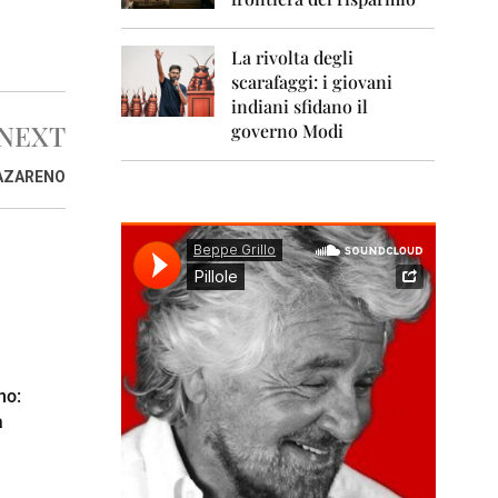
0
1
1
La rivolta degli
scarafaggi: i giovani
2
0
indiani sfidano il
1
NEXT
governo Modi
2
NAZARENO
2
0
1
3
2
0
1
4
2
no:
0
a
1
5
2