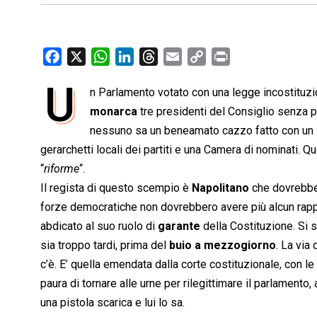
F
X
W
L
T
E
C
P
a
h
i
h
m
o
r
U
n Parlamento votato con una legge incostituz
c
a
n
r
a
p
i
e
monarca
t
k
tre presidenti del Consiglio senza p
e
i
y
n
b
s
e
a
l
L
t
nessuno sa un beneamato cazzo fatto con un
o
A
d
d
i
gerarchetti locali dei partiti e una Camera di nominati. 
o
p
I
s
n
“
riforme
“.
k
p
n
k
Il regista di questo scempio è
Napolitano
che dovrebbe 
forze democratiche non dovrebbero avere più alcun rappo
abdicato al suo ruolo di
garante
della Costituzione. Si s
sia troppo tardi, prima del
buio a mezzogiorno
. La via
c’è. E’ quella emendata dalla corte costituzionale, con
paura di tornare alle urne per rilegittimare il parlament
una pistola scarica e lui lo sa.