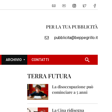
PER LA TUA PUBBLICITÀ
pubblicita@beppegrillo.it
ARCHIVIO
CONTATTI
TERRA FUTURA
2
0
La disoccupazione può
0
cominciare a 5 anni
5
2
0
La Cina ridisegna