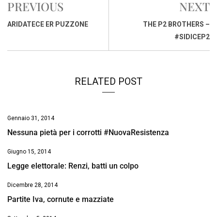
PREVIOUS
NEXT
b
s
e
a
l
L
t
o
A
d
d
i
ARIDATECE ER PUZZONE
THE P2 BROTHERS –
o
p
I
s
n
#SIDICEP2
k
p
n
k
RELATED POST
Gennaio 31, 2014
Nessuna pietà per i corrotti #NuovaResistenza
Giugno 15, 2014
Legge elettorale: Renzi, batti un colpo
Dicembre 28, 2014
Partite Iva, cornute e mazziate