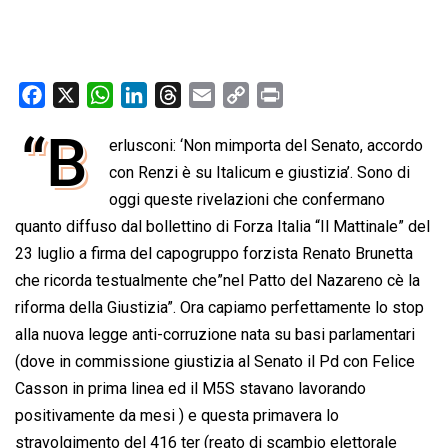
F
X
W
L
T
E
C
P
a
h
i
h
m
o
r
“B
erlusconi: ‘Non mimporta del Senato, accordo
c
a
n
r
a
p
i
e
con Renzi è su Italicum e giustizia’. Sono di
t
k
e
i
y
n
b
s
e
a
l
L
t
oggi queste rivelazioni che confermano
o
A
d
d
i
quanto diffuso dal bollettino di Forza Italia “Il Mattinale” del
o
p
I
s
n
23 luglio a firma del capogruppo forzista Renato Brunetta
k
p
n
k
che ricorda testualmente che”nel Patto del Nazareno cè la
riforma della Giustizia”. Ora capiamo perfettamente lo stop
alla nuova legge anti-corruzione nata su basi parlamentari
(dove in commissione giustizia al Senato il Pd con Felice
Casson in prima linea ed il M5S stavano lavorando
positivamente da mesi ) e questa primavera lo
stravolgimento del 416 ter (reato di scambio elettorale