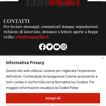
CONTATTI
Per inviare messaggi, comunicati stampa, segnalazioni,
richieste di interviste, denunce o lettere aperte a Beppe
Grillo:
web@beppegrillo.it
PUBBLICITA'
Informativa Privacy
Per la tua pubblicità su questo Blog:
Questo sito web utilizza i cookies per migliorare l'esperienza
pubblicita@beppegrillo.it
dell'utente. Continuando la navigazione l'utente acconsente a
tutti i cookie in conformità con la Normativa sui Cookies. Per
HOMEPAGE
COOKIE POLICY
PRIVACY POLICY
CONTATTI
maggiori informazioni visualizza la
Cookie Policy
Accept All
© Copyright 2026 - Il Blog di Beppe Grillo. All Rights Reserved - Powered by
happygrafic.com