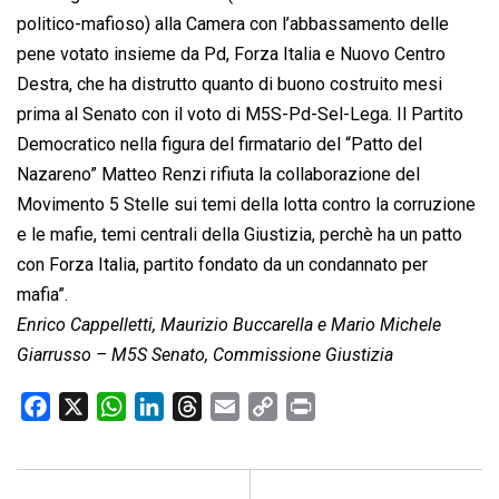
politico-mafioso) alla Camera con l’abbassamento delle
pene votato insieme da Pd, Forza Italia e Nuovo Centro
Destra, che ha distrutto quanto di buono costruito mesi
prima al Senato con il voto di M5S-Pd-Sel-Lega. Il Partito
Democratico nella figura del firmatario del “Patto del
Nazareno” Matteo Renzi rifiuta la collaborazione del
Movimento 5 Stelle sui temi della lotta contro la corruzione
e le mafie, temi centrali della Giustizia, perchè ha un patto
con Forza Italia, partito fondato da un condannato per
mafia”.
Enrico Cappelletti, Maurizio Buccarella e Mario Michele
Giarrusso – M5S Senato, Commissione Giustizia
F
X
W
L
T
E
C
P
a
h
i
h
m
o
r
c
a
n
r
a
p
i
e
t
k
e
i
y
n