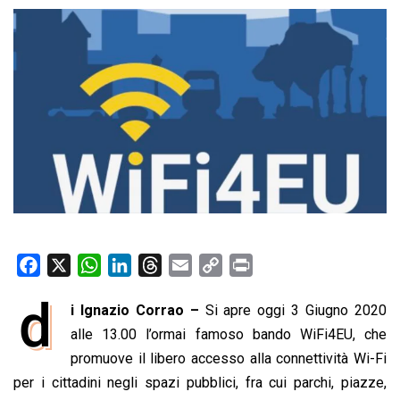
F
X
W
L
T
E
C
P
a
h
i
h
m
o
r
d
i Ignazio Corrao –
Si apre oggi 3 Giugno 2020
c
a
n
r
a
p
i
e
alle 13.00 l’ormai famoso bando WiFi4EU, che
t
k
e
i
y
n
b
s
e
a
l
L
t
promuove il libero accesso alla connettività Wi-Fi
o
A
d
d
i
per i cittadini negli spazi pubblici, fra cui parchi, piazze,