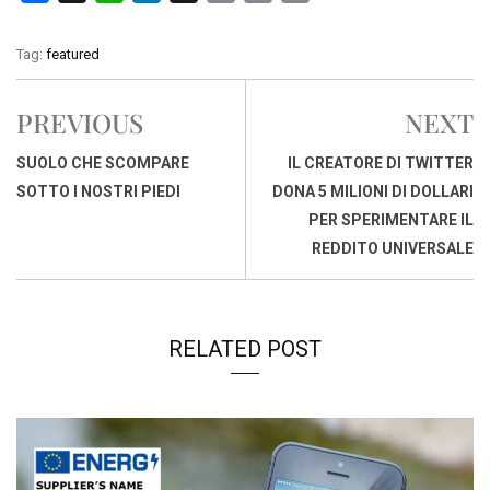
a
h
i
h
m
o
r
c
a
n
r
a
p
i
Tag:
featured
e
t
k
e
i
y
n
b
s
e
a
l
L
t
PREVIOUS
NEXT
o
A
d
d
i
o
p
I
s
n
SUOLO CHE SCOMPARE
IL CREATORE DI TWITTER
k
p
n
k
SOTTO I NOSTRI PIEDI
DONA 5 MILIONI DI DOLLARI
PER SPERIMENTARE IL
REDDITO UNIVERSALE
RELATED POST