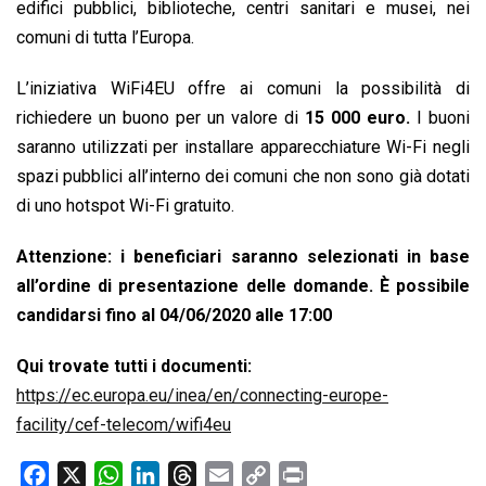
o
p
I
s
n
edifici pubblici, biblioteche, centri sanitari e musei, nei
k
p
n
k
comuni di tutta l’Europa.
L’iniziativa WiFi4EU offre ai comuni la possibilità di
richiedere un buono per un valore di
15 000 euro.
I buoni
saranno utilizzati per installare apparecchiature Wi-Fi negli
spazi pubblici all’interno dei comuni che non sono già dotati
di uno hotspot Wi-Fi gratuito.
Attenzione: i beneficiari saranno selezionati in base
all’ordine di presentazione delle domande. È possibile
candidarsi fino al 04/06/2020 alle 17:00
Qui trovate tutti i documenti:
https://ec.europa.eu/inea/en/connecting-europe-
facility/cef-telecom/wifi4eu
F
X
W
L
T
E
C
P