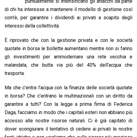
b
s
e
a
l
L
t
puntualmente si intensificano gli attacchi da parte
o
A
d
d
i
di chi ha interesse a mantenere il modello di gestione così
o
p
I
s
n
com’è, per garantire i dividendi ai privati a scapito degli
k
p
n
k
interessi della collettività.
È riprovato che con la gestione privata e con le società
quotate in borsa le bollette aumentano mentre non si fanno
gli investimenti per ammodernare una rete vecchia e
malandata, che butta via più del 40% dell’acqua che
trasporta.
Ma che c’entra l’acqua con la finanza delle società quotate
in borsa? Che c’entrano le multinazionali con un diritto da
garantire a tutti? Con la legge a prima firma di Federica
Daga, facciamo in modo che i capitali esteri non abbiano più
accesso alle nostre risorse naturali. Ci è già capitato di
dover scongiurare il tentativo di cedere ai privati le nostre