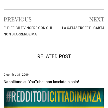
a
h
i
h
m
o
r
c
a
n
r
a
p
i
e
t
k
e
i
y
n
PREVIOUS
NEXT
b
s
e
a
l
L
t
o
A
d
d
i
E’ DIFFICILE VINCERE CON CHI
LA CATASTROFE DI CARTA
o
p
I
s
n
NON SI ARRENDE MAI!
k
p
n
k
RELATED POST
Dicembre 31, 2009
Napolitano su YouTube: non lasciatelo solo!