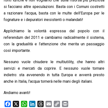
fonti idriche e non vogliamo che sulla risorsa più preziosa
si facciano altre speculazioni. Basta con i Comuni costretti
a razionare l’acqua, basta con le multe dell’Europa per le
fognature e i depuratori inesistenti o malandati!
Applichiamo la volontà espressa dal popolo con il
referendum del 2011 e cambiamo radicalmente il sistema,
con la gradualità e l’attenzione che merita un passaggio
così importante.
Nessuno vuole chiudere le multiutility, che hanno altri
servizi e mercati da coprire. E nessuno vuole tornare
indietro: sta avvenendo in tutta Europa e avverrà presto
anche in Italia, l’acqua tornerà nelle mani degli italiani.
Andiamo avanti!
F
X
W
L
T
E
C
P