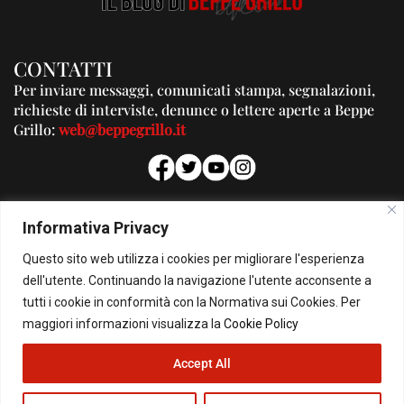
CONTATTI
Per inviare messaggi, comunicati stampa, segnalazioni,
richieste di interviste, denunce o lettere aperte a Beppe
Grillo:
web@beppegrillo.it
PUBBLICITA'
Informativa Privacy
Per la tua pubblicità su questo Blog:
Questo sito web utilizza i cookies per migliorare l'esperienza
pubblicita@beppegrillo.it
dell'utente. Continuando la navigazione l'utente acconsente a
tutti i cookie in conformità con la Normativa sui Cookies. Per
HOMEPAGE
COOKIE POLICY
PRIVACY POLICY
CONTATTI
maggiori informazioni visualizza la
Cookie Policy
Accept All
© Copyright 2026 - Il Blog di Beppe Grillo. All Rights Reserved - Powered by
happygrafic.com