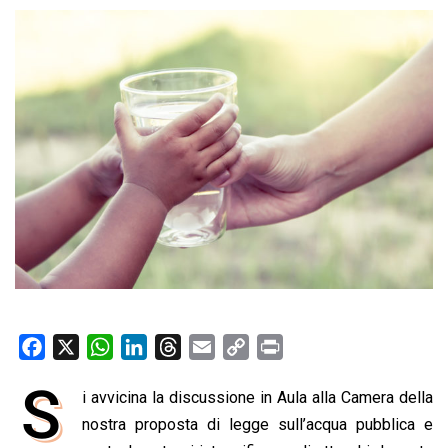
F
X
W
L
T
E
C
P
a
h
i
h
m
o
r
S
i avvicina la discussione in Aula alla Camera della
c
a
n
r
a
p
i
e
nostra proposta di legge sull’acqua pubblica e
t
k
e
i
y
n