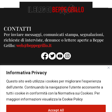
CONTATTI
Per inviare messaggi, comunicati stampa, segnalazioni,
richieste di interviste, denunce o lettere aperte a Beppe
Grillo:
web@beppegrillo.it
PUBBLICITA'
Informativa Privacy
Per la tua pubblicità su questo Blog:
Questo sito web utilizza i cookies per migliorare l'esperienza
pubblicita@beppegrillo.it
dell'utente. Continuando la navigazione l'utente acconsente a
tutti i cookie in conformità con la Normativa sui Cookies. Per
HOMEPAGE
COOKIE POLICY
PRIVACY POLICY
CONTATTI
maggiori informazioni visualizza la
Cookie Policy
Accept All
© Copyright 2026 - Il Blog di Beppe Grillo. All Rights Reserved - Powered by