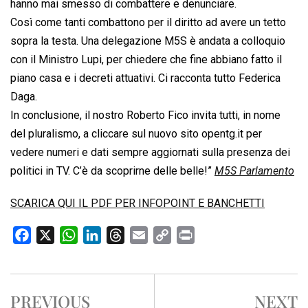
hanno mai smesso di combattere e denunciare.
Così come tanti combattono per il diritto ad avere un tetto
sopra la testa. Una delegazione M5S è andata a colloquio
con il Ministro Lupi, per chiedere che fine abbiano fatto il
piano casa e i decreti attuativi. Ci racconta tutto Federica
Daga.
In conclusione, il nostro Roberto Fico invita tutti, in nome
del pluralismo, a cliccare sul nuovo sito opentg.it per
vedere numeri e dati sempre aggiornati sulla presenza dei
politici in TV. C’è da scoprirne delle belle!”
M5S Parlamento
SCARICA QUI IL PDF PER INFOPOINT E BANCHETTI
F
X
W
L
T
E
C
P
a
h
i
h
m
o
r
c
a
n
r
a
p
i
e
t
k
e
i
y
n
PREVIOUS
NEXT
b
s
e
a
l
L
t