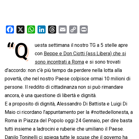
F
X
W
L
T
E
C
P
a
h
i
h
m
o
r
“Q
uesta settimana il nostro TG a 5 stelle apre
c
a
n
r
a
p
i
e
con
t
Beppe e Don Ciotti (ass.Libera) che si
k
e
i
y
n
b
s
e
a
l
L
t
sono incontrati a Roma
e si sono trovati
o
A
d
d
i
d’accordo: non c’è più tempo da perdere nella lotta alla
o
p
I
s
n
povertà, che nel nostro Paese colpisce ormai 10 milioni di
k
p
n
k
persone. Il reddito di cittadinanza non si può rimandare
ancora, è una questione di libertà e dignità.
E a proposito di dignità, Alessandro Di Battista e Luigi Di
Maio ci ricordano l’appuntamento per la #nottedellonesta, a
Roma in Piazza del Popolo oggi 24 Gennaio, per dire basta
tutti insieme a ladrocini e ruberie che umiliano il Paese.
Danilo Toninelli ci spiega tutte le scuse che il governo ha