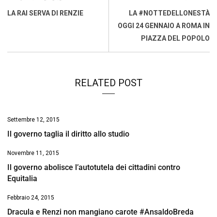
o
A
d
d
i
LA RAI SERVA DI RENZIE
LA #NOTTEDELLONESTÀ
o
p
I
s
n
OGGI 24 GENNAIO A ROMA IN
k
p
n
k
PIAZZA DEL POPOLO
RELATED POST
Settembre 12, 2015
Il governo taglia il diritto allo studio
Novembre 11, 2015
Il governo abolisce l’autotutela dei cittadini contro
Equitalia
Febbraio 24, 2015
Dracula e Renzi non mangiano carote #AnsaldoBreda