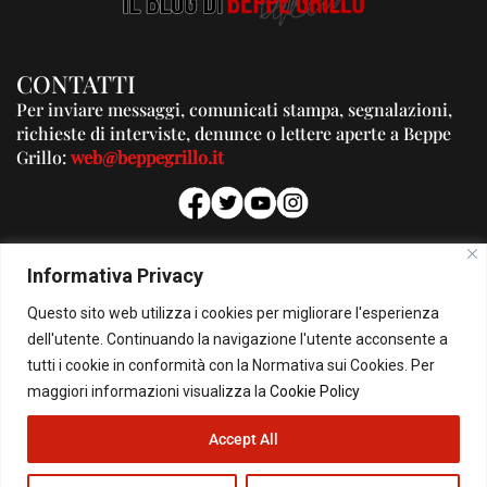
CONTATTI
Per inviare messaggi, comunicati stampa, segnalazioni,
richieste di interviste, denunce o lettere aperte a Beppe
Grillo:
web@beppegrillo.it
PUBBLICITA'
Informativa Privacy
Per la tua pubblicità su questo Blog:
Questo sito web utilizza i cookies per migliorare l'esperienza
pubblicita@beppegrillo.it
dell'utente. Continuando la navigazione l'utente acconsente a
tutti i cookie in conformità con la Normativa sui Cookies. Per
HOMEPAGE
COOKIE POLICY
PRIVACY POLICY
CONTATTI
maggiori informazioni visualizza la
Cookie Policy
Accept All
© Copyright 2026 - Il Blog di Beppe Grillo. All Rights Reserved - Powered by
happygrafic.com