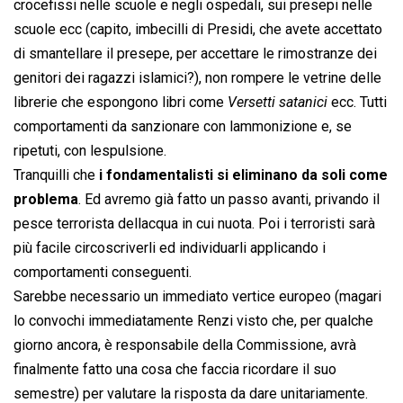
crocefissi nelle scuole e negli ospedali, sui presepi nelle
scuole ecc (capito, imbecilli di Presidi, che avete accettato
di smantellare il presepe, per accettare le rimostranze dei
genitori dei ragazzi islamici?), non rompere le vetrine delle
librerie che espongono libri come
Versetti satanici
 ecc. Tutti
comportamenti da sanzionare con lammonizione e, se
ripetuti, con lespulsione.
Tranquilli che
i fondamentalisti si eliminano da soli come
problema
. Ed avremo già fatto un passo avanti, privando il
pesce terrorista dellacqua in cui nuota. Poi i terroristi sarà
più facile circoscriverli ed individuarli applicando i
comportamenti conseguenti.
Sarebbe necessario un immediato vertice europeo (magari
lo convochi immediatamente Renzi visto che, per qualche
giorno ancora, è responsabile della Commissione, avrà
finalmente fatto una cosa che faccia ricordare il suo
semestre) per valutare la risposta da dare unitariamente.