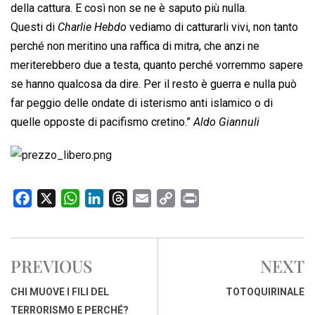
della cattura. E così non se ne è saputo più nulla.
Questi di 
Charlie Hebdo
 vediamo di catturarli vivi, non tanto
perché non meritino una raffica di mitra, che anzi ne
meriterebbero due a testa, quanto perché vorremmo sapere
se hanno qualcosa da dire. Per il resto è guerra e nulla può
far peggio delle ondate di isterismo anti islamico o di
quelle opposte di pacifismo cretino.”
Aldo Giannuli
F
X
W
L
T
E
C
P
a
h
i
h
m
o
r
c
a
n
r
a
p
i
e
t
k
e
i
y
n
PREVIOUS
NEXT
b
s
e
a
l
L
t
o
A
d
d
i
CHI MUOVE I FILI DEL
TOTOQUIRINALE
o
p
I
s
n
TERRORISMO E PERCHÉ?