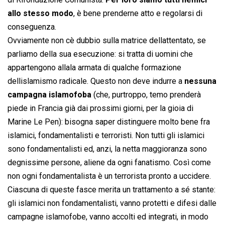
allo stesso modo
, è bene prenderne atto e regolarsi di
conseguenza.
Ovviamente non cè dubbio sulla matrice dellattentato, se
parliamo della sua esecuzione: si tratta di uomini che
appartengono allala armata di qualche formazione
dellislamismo radicale. Questo non deve indurre a
nessuna
campagna islamofoba
(che, purtroppo, temo prenderà
piede in Francia già dai prossimi giorni, per la gioia di
Marine Le Pen): bisogna saper distinguere molto bene fra
islamici, fondamentalisti e terroristi. Non tutti gli islamici
sono fondamentalisti ed, anzi, la netta maggioranza sono
degnissime persone, aliene da ogni fanatismo. Così come
non ogni fondamentalista è un terrorista pronto a uccidere.
Ciascuna di queste fasce merita un trattamento a sé stante:
gli islamici non fondamentalisti, vanno protetti e difesi dalle
campagne islamofobe, vanno accolti ed integrati, in modo