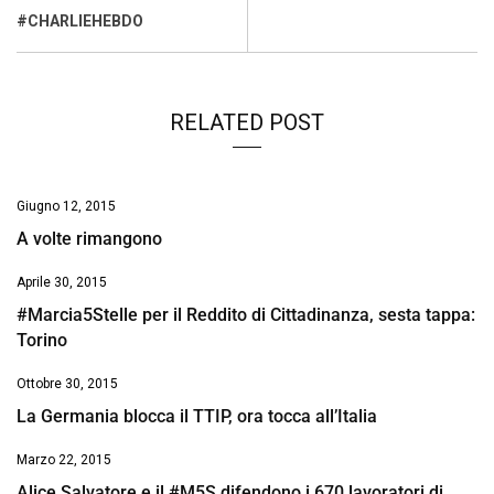
k
p
n
k
#CHARLIEHEBDO
RELATED POST
Giugno 12, 2015
A volte rimangono
Aprile 30, 2015
#Marcia5Stelle per il Reddito di Cittadinanza, sesta tappa:
Torino
Ottobre 30, 2015
La Germania blocca il TTIP, ora tocca all’Italia
Marzo 22, 2015
Alice Salvatore e il #M5S difendono i 670 lavoratori di