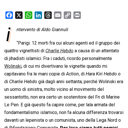
F
X
W
L
T
E
C
P
a
h
i
h
m
o
r
i
ntervento di Aldo Giannuli
c
a
n
r
a
p
i
e
t
k
e
i
y
n
“Parigi: 12 morti fra cui alcuni agenti ed il gruppo dei
b
s
e
a
l
L
t
quattro vignettisti di 
Charlie Hebdo
 a causa di un attentato
o
A
d
d
i
di jihadisti islamici. Fra i caduti, ricordo personalmente
o
p
I
s
n
Wolinski
, di cui mi divertivano le vignette quando mi
k
p
n
k
capitavano fra le mani copie di 
Action
, di 
Hara Kiri Hebdo
 o
di 
Charlie Hebdo
 già dagli anni settanta; perché Wolinski era
un uomo di sinistra, molto vicino al movimento del
sessantotto, non era certo un sostenitore del Fn di Marine
Le Pen. E già questo fa capire come, per lala armata del
fondamentalismo islamico, non fa alcuna differenza trovarsi
davanti un lepenista o un comunista, uno della Lega Nord o
di Rifondazione Comunista.
Per loro siamo tutti nemici