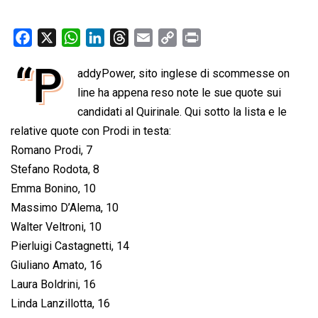
F
X
W
L
T
E
C
P
a
h
i
h
m
o
r
“P
addyPower, sito inglese di scommesse on
c
a
n
r
a
p
i
e
line ha appena reso note le sue quote sui
t
k
e
i
y
n
b
s
e
a
l
L
t
candidati al Quirinale. Qui sotto la lista e le
o
A
d
d
i
relative quote con Prodi in testa:
o
p
I
s
n
Romano Prodi, 7
k
p
n
k
Stefano Rodota, 8
Emma Bonino, 10
Massimo D’Alema, 10
Walter Veltroni, 10
Pierluigi Castagnetti, 14
Giuliano Amato, 16
Laura Boldrini, 16
Linda Lanzillotta, 16