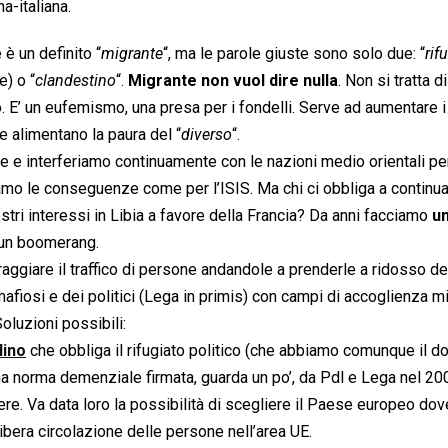
a-italiana.
 è un definito “
migrante
“, ma le parole giuste sono solo due: “
rif
e) o “
clandestino
“.
Migrante non vuol dire nulla
. Non si tratta di
 E’ un eufemismo, una presa per i fondelli. Serve ad aumentare i 
che alimentano la paura del “
diverso
“.
 e interferiamo continuamente con le nazioni medio orientali pe
iamo le conseguenze come per l’ISIS. Ma chi ci obbliga a continua
ostri interessi in Libia a favore della Francia? Da anni facciamo
u
 un boomerang.
raggiare il traffico di persone andandole a prenderle a ridosso de
fiosi e dei politici (Lega in primis) con campi di accoglienza mi
Soluzioni possibili:
lino
che obbliga il rifugiato politico (che abbiamo comunque il d
a norma demenziale firmata, guarda un po’, da Pdl e Lega nel 200
anere. Va data loro la possibilità di scegliere il Paese europeo dov
ibera circolazione delle persone nell’area UE.