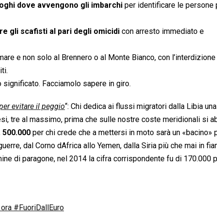
 luoghi dove avvengono gli imbarchi
per identificare le persone
e gli scafisti al pari degli omicidi
con arresto immediato e
mare e non solo al Brennero o al Monte Bianco, con l’interdizione
ti.
 significato. Facciamolo sapere in giro.
er evitare il peggio
“: Chi dedica ai flussi migratori dalla Libia una
esi, tre al massimo, prima che sulle nostre coste meridionali si a
,
500.000
per chi crede che a mettersi in moto sarà un «bacino» 
erre, dal Corno dAfrica allo Yemen, dalla Siria più che mai in f
ermine di paragone, nel 2014 la cifra corrispondente fu di 170.000 p
, ora #FuoriDallEuro