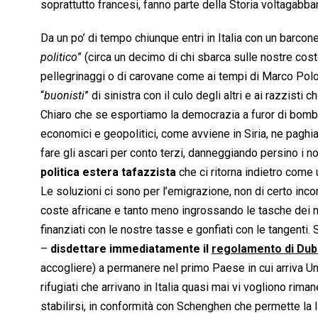
soprattutto francesi, fanno parte della Storia voltagabban
Da un po’ di tempo chiunque entri in Italia con un barcone
politico
” (circa un decimo di chi sbarca sulle nostre cost
pellegrinaggi o di carovane come ai tempi di Marco Polo.
“
buonisti
” di sinistra con il culo degli altri e ai razzisti 
Chiaro che se esportiamo la democrazia a furor di bombe
economici e geopolitici, come avviene in Siria, ne pagh
fare gli ascari per conto terzi, danneggiando persino i n
politica estera tafazzista
che ci ritorna indietro come
Le soluzioni ci sono per l’emigrazione, non di certo inco
coste africane e tanto meno ingrossando le tasche dei ma
finanziati con le nostre tasse e gonfiati con le tangenti. 
–
disdettare immediatamente il
regolamento di Dub
accogliere) a permanere nel primo Paese in cui arriva Un
rifugiati che arrivano in Italia quasi mai vi vogliono rim
stabilirsi, in conformità con Schenghen che permette la l