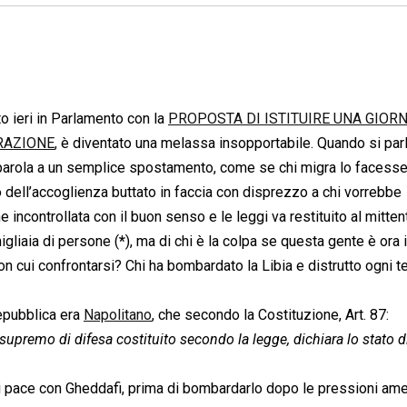
sto ieri in Parlamento con la
PROPOSTA DI ISTITUIRE UNA GIOR
RAZIONE
, è diventato una melassa insopportabile. Quando si par
lla parola a un semplice spostamento, come se chi migra lo faces
to dell’accoglienza buttato in faccia con disprezzo a chi vorrebbe
ncontrollata con il buon senso e le leggi va restituito al mittent
igliaia di persone (
*
), ma di chi è la colpa se questa gente è ora i
con cui confrontarsi? Chi ha bombardato la Libia e distrutto ogni 
Repubblica era
Napolitano
, che secondo la Costituzione, Art. 87:
supremo di difesa costituito secondo la legge, dichiara lo stato d
 di pace con Gheddafi, prima di bombardarlo dopo le pressioni am