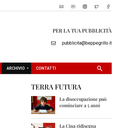
PER LA TUA PUBBLICITÀ
pubblicita@beppegrillo.it
ARCHIVIO
CONTATTI
TERRA FUTURA
2
0
La disoccupazione può
0
cominciare a 5 anni
5
2
0
La Cina ridisegna