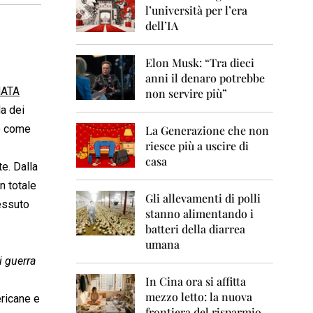
0
l’università per l’era
6
dell’IA
2
0
Elon Musk: “Tra dieci
0
anni il denaro potrebbe
7
NATA
non servire più”
2
la dei
0
se come
La Generazione che non
0
8
riesce più a uscire di
casa
e. Dalla
2
0
n totale
0
Gli allevamenti di polli
tessuto
9
stanno alimentando i
batteri della diarrea
2
umana
0
i guerra
1
0
In Cina ora si affitta
mezzo letto: la nuova
ericane e
2
frontiera del risparmio