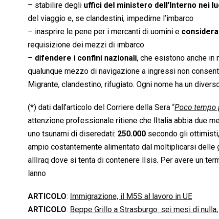
– stabilire degli
uffici del ministero dell’Interno nei
del viaggio e, se clandestini, impedirne l’imbarco
– inasprire le pene per i mercanti di uomini e
considerar
requisizione dei mezzi di imbarco
–
difendere i confini nazionali
, che esistono anche in 
qualunque mezzo di navigazione a ingressi non consenti
Migrante, clandestino, rifugiato. Ogni nome ha un diverso
(*) dati dall’articolo del Corriere della Sera “
Poco tempo p
attenzione professionale ritiene che lItalia abbia due m
uno tsunami di diseredati:
250.000
secondo gli ottimisti
ampio costantemente alimentato dal moltiplicarsi delle gu
allIraq dove si tenta di contenere lIsis. Per avere un t
lanno
ARTICOLO
:
Immigrazione, il M5S al lavoro in UE
ARTICOLO
:
Beppe Grillo a Strasburgo: sei mesi di nulla