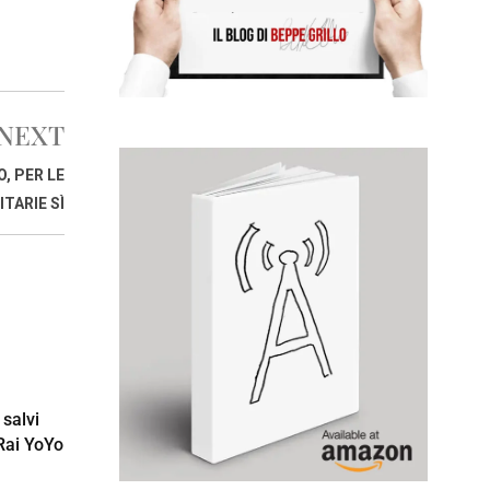
NEXT
, PER LE
ITARIE SÌ
 salvi
 Rai YoYo