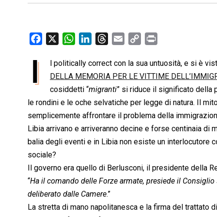
F
X
W
L
T
E
C
P
a
h
i
h
m
o
r
I
l politically correct con la sua untuosità, e si è vi
c
a
n
r
a
p
i
e
DELLA MEMORIA PER LE VITTIME DELL’IMMIG
t
k
e
i
y
n
b
s
e
a
l
L
t
cosiddetti “
migranti
” si riduce il significato de
o
A
d
d
i
le rondini e le oche selvatiche per legge di natura. Il mi
o
p
I
s
n
semplicemente affrontare il problema della immigrazione i
k
p
n
k
Libia arrivano e arriveranno decine e forse centinaia di m
balia degli eventi e in Libia non esiste un interlocutore 
sociale?
Il governo era quello di Berlusconi, il presidente della 
“
Ha il comando delle Forze armate, presiede il Consiglio 
deliberato dalle Camere
.”
La stretta di mano napolitanesca e la firma del trattato