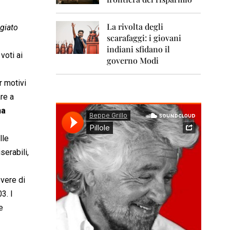
0
1
1
La rivolta degli
ugiato
scarafaggi: i giovani
2
0
indiani sfidano il
voti ai
1
governo Modi
2
r motivi
2
0
re a
1
na
3
2
lle
0
serabili,
1
4
overe di
2
0
3. I
1
e
5
2