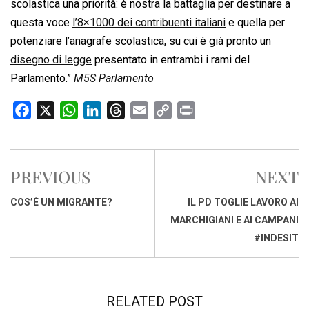
scolastica una priorità: è nostra la battaglia per destinare a
questa voce
l’8×1000 dei contribuenti italiani
e quella per
potenziare l’anagrafe scolastica, su cui è già pronto un
disegno di legge
presentato in entrambi i rami del
Parlamento.”
M5S Parlamento
F
X
W
L
T
E
C
P
a
h
i
h
m
o
r
c
a
n
r
a
p
i
e
t
k
e
i
y
n
PREVIOUS
NEXT
b
s
e
a
l
L
t
o
A
d
d
i
COS’È UN MIGRANTE?
IL PD TOGLIE LAVORO AI
o
p
I
s
n
MARCHIGIANI E AI CAMPANI
k
p
n
k
#INDESIT
RELATED POST