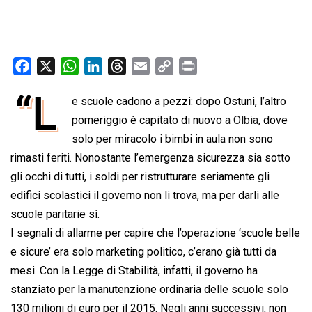
F
X
W
L
T
E
C
P
a
h
i
h
m
o
r
“L
e scuole cadono a pezzi: dopo Ostuni, l’altro
c
a
n
r
a
p
i
e
pomeriggio è capitato di nuovo
t
k
e
i
y
n
a Olbia
, dove
b
s
e
a
l
L
t
solo per miracolo i bimbi in aula non sono
o
A
d
d
i
rimasti feriti. Nonostante l’emergenza sicurezza sia sotto
o
p
I
s
n
gli occhi di tutti, i soldi per ristrutturare seriamente gli
k
p
n
k
edifici scolastici il governo non li trova, ma per darli alle
scuole paritarie sì.
I segnali di allarme per capire che l’operazione ‘scuole belle
e sicure’ era solo marketing politico, c’erano già tutti da
mesi. Con la Legge di Stabilità, infatti, il governo ha
stanziato per la manutenzione ordinaria delle scuole solo
130 milioni di euro per il 2015. Negli anni successivi, non