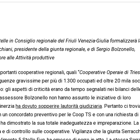
le in Consiglio regionale del Friuli Venezia-Giulia formalizzerà l
chiani, presidente della giunta regionale, e di Sergio Bolzonello,
e alle Attività produttive
ortanti cooperative regionali, quali “
Cooperative Operaie di Triest
guenze gravissime per più di 1.300 occupati ed oltre 20 mila soc
: gli aspetti di criticità erano da tempo segnalati nei bilanci del
lassessore Bolzonello non hanno assunto le iniziative di loro
 inerzia
ha dovuto sopperire lautorità giudiziaria
. Pertanto ci trov
n un concordato preventivo per le Coop TS e con una richiesta di
 ha dimostrato la sua totale inadeguatezza e impreparazione. La
za e di controllo sulle cooperative. Vigilanza che la giunta Serracch
imento 5 Stelle Fvg, ha omesso di porre in atto. La stessa Serr