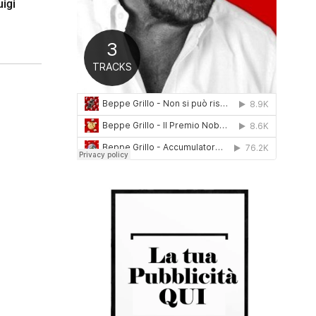
uigi
0
1
6