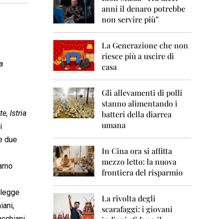
0
anni il denaro potrebbe
6
non servire più”
2
0
La Generazione che non
0
7
riesce più a uscire di
a
casa
2
0
0
Gli allevamenti di polli
8
stanno alimentando i
e, Istria
batteri della diarrea
2
umana
i
0
0
le due
9
In Cina ora si affitta
mezzo letto: la nuova
2
iamo
frontiera del risparmio
0
1
0
 legge
La rivolta degli
iani,
scarafaggi: i giovani
2
acchiani