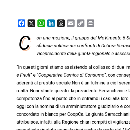
F
X
W
L
T
E
C
P
a
h
i
h
m
o
r
C
on una mozione, il gruppo del MoVimento 5 Stel
c
a
n
r
a
p
i
e
sfiducia politica nei confronti di Debora Serrac
t
k
e
i
y
n
b
s
e
a
l
L
t
vicepresidente della giunta regionale e assessor
o
A
d
d
i
“In questi giorni stiamo assistendo al collasso di due imp
o
p
I
s
n
e Friuli
” e “
Cooperativa Carnica di Consumo
“, con conse
k
p
n
k
aderenti al prestito sociale.Non è un fulmine a ciel sereno
realtà. Nonostante questo, la presidente Serracchiani e 
competenza fino al punto che in entrambi i casi alla loro
oggi con la nomina di un amministratore giudiziario e co
concordato in bianco per CoopCa. La giunta Serracchiani
attribuisce, infatti, alla Regione chiari compiti di vigilan
nonostante ripetute segnalazioni anche da parte del MoV