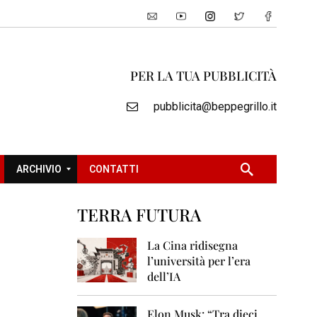
PER LA TUA PUBBLICITÀ
pubblicita@beppegrillo.it
ARCHIVIO
CONTATTI
TERRA FUTURA
2
0
La Cina ridisegna
0
l’università per l’era
5
dell’IA
2
0
Elon Musk: “Tra dieci