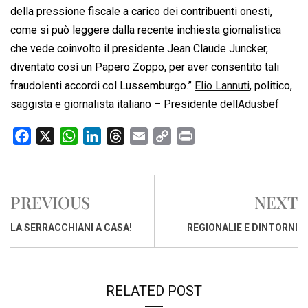
della pressione fiscale a carico dei contribuenti onesti,
come si può leggere dalla recente inchiesta giornalistica
che vede coinvolto il presidente Jean Claude Juncker,
diventato così un Papero Zoppo, per aver consentito tali
fraudolenti accordi col Lussemburgo.”
Elio Lannuti
, politico,
saggista e giornalista italiano – Presidente dell
Adusbef
F
X
W
L
T
E
C
P
a
h
i
h
m
o
r
c
a
n
r
a
p
i
e
t
k
e
i
y
n
PREVIOUS
NEXT
b
s
e
a
l
L
t
o
A
d
d
i
LA SERRACCHIANI A CASA!
REGIONALIE E DINTORNI
o
p
I
s
n
k
p
n
k
RELATED POST