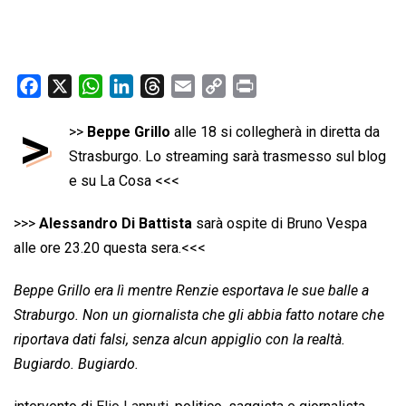
F
X
W
L
T
E
C
P
a
h
i
h
m
o
r
>
>>
Beppe Grillo
alle 18 si collegherà in diretta da
c
a
n
r
a
p
i
e
Strasburgo. Lo streaming sarà trasmesso sul blog
t
k
e
i
y
n
b
s
e
a
l
L
t
e su La Cosa <<<
o
A
d
d
i
>>>
Alessandro Di Battista
sarà ospite di Bruno Vespa
o
p
I
s
n
alle ore 23.20 questa sera.<<<
k
p
n
k
Beppe Grillo era lì mentre Renzie esportava le sue balle a
Straburgo. Non un giornalista che gli abbia fatto notare che
riportava dati falsi, senza alcun appiglio con la realtà.
Bugiardo. Bugiardo.