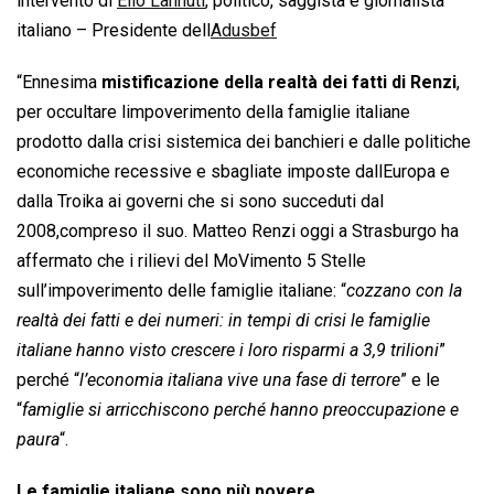
intervento di
Elio Lannuti
, politico, saggista e giornalista
italiano – Presidente dell
Adusbef
“Ennesima
mistificazione della realtà dei fatti di Renzi
,
per occultare limpoverimento della famiglie italiane
prodotto dalla crisi sistemica dei banchieri e dalle politiche
economiche recessive e sbagliate imposte dallEuropa e
dalla Troika ai governi che si sono succeduti dal
2008,compreso il suo. Matteo Renzi oggi a Strasburgo ha
affermato che i rilievi del MoVimento 5 Stelle
sull’impoverimento delle famiglie italiane: “
cozzano con la
realtà dei fatti e dei numeri: in tempi di crisi le famiglie
italiane hanno visto crescere i loro risparmi a 3,9 trilioni
”
perché “
l’economia italiana vive una fase di terrore
” e le
“
famiglie si arricchiscono perché hanno preoccupazione e
paura
“.
Le famiglie italiane sono più povere