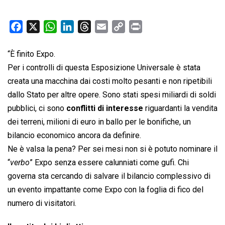
F
X
W
L
T
E
C
P
a
h
i
h
m
o
r
c
a
n
r
a
p
i
“È finito Expo.
e
t
k
e
i
y
n
Per i controlli di questa Esposizione Universale è stata
b
s
e
a
l
L
t
creata una macchina dai costi molto pesanti e non ripetibili
o
A
d
d
i
dallo Stato per altre opere. Sono stati spesi miliardi di soldi
o
p
I
s
n
pubblici, ci sono
conflitti di interesse
riguardanti la vendita
k
p
n
k
dei terreni, milioni di euro in ballo per le bonifiche, un
bilancio economico ancora da definire.
Ne è valsa la pena? Per sei mesi non si è potuto nominare il
“
verbo
” Expo senza essere calunniati come gufi. Chi
governa sta cercando di salvare il bilancio complessivo di
un evento impattante come Expo con la foglia di fico del
numero di visitatori.