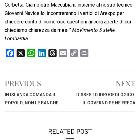
Corbetta, Giampietro Maccabiani, insieme al nostro tecnico
Giovanni Navicello, incontreranno i vertici di Arexpo per
chiedere conto di numerose questioni ancora aperte di cui
chiediamo chiarezza da mesi.”
MoVimento 5 stelle
Lombardia
F
X
W
L
T
E
C
P
a
h
i
h
m
o
r
c
a
n
r
a
p
i
e
t
k
e
i
y
n
PREVIOUS
NEXT
b
s
e
a
l
L
t
o
A
d
d
i
IN ISLANDA COMANDA IL
DISSESTO IDROGEOLOGICO:
o
p
I
s
n
POPOLO, NON LE BANCHE
IL GOVERNO SE NE FREGA
k
p
n
k
RELATED POST