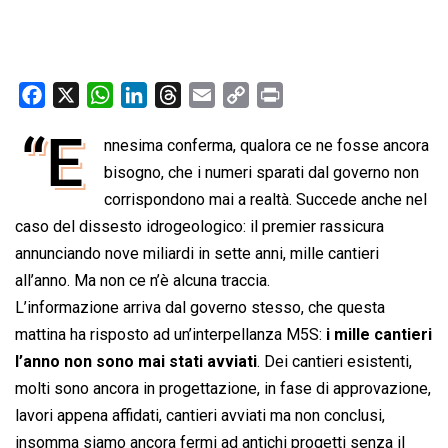
F
X
W
L
T
E
C
P
a
h
i
h
m
o
r
“E
nnesima conferma, qualora ce ne fosse ancora
c
a
n
r
a
p
i
e
bisogno, che i numeri sparati dal governo non
t
k
e
i
y
n
b
s
e
a
l
L
t
corrispondono mai a realtà. Succede anche nel
o
A
d
d
i
caso del dissesto idrogeologico: il premier rassicura
o
p
I
s
n
annunciando nove miliardi in sette anni, mille cantieri
k
p
n
k
all’anno. Ma non ce n’è alcuna traccia.
L’informazione arriva dal governo stesso, che questa
mattina ha risposto ad un’interpellanza M5S:
i mille cantieri
l’anno non sono mai stati avviati
. Dei cantieri esistenti,
molti sono ancora in progettazione, in fase di approvazione,
lavori appena affidati, cantieri avviati ma non conclusi,
insomma siamo ancora fermi ad antichi progetti senza il