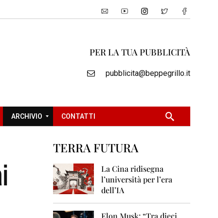
PER LA TUA PUBBLICITÀ
pubblicita@beppegrillo.it
ARCHIVIO
CONTATTI
TERRA FUTURA
2
i
0
La Cina ridisegna
0
l’università per l’era
5
dell’IA
2
0
Elon Musk: “Tra dieci