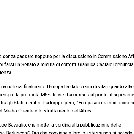
a e senza passare neppure per la discussione in Commissione Aff
ol farsi un Senato a misura di corrotti. Gianluca Castaldi denuncia 
tenza.
notizia: finalmente l’Europa ha dato cenni di vita riguardo alla 
sempre la proposta M5S: le vie d’accesso sul posto, il superame
vi tra gli Stati membri. Purtroppo però, l’Europa ancora non riconos
el Medio Oriente e lo sfruttamento dell’Africa.
ge Bavaglio, che mette la sordina alla pubblicazione delle
va Berlusconi? Ora che conviene a loro, gli stessi non si scanda