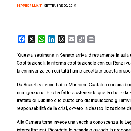
BEPPEGRILLO.IT
- SETTEMBRE 20, 2015
F
X
W
L
T
E
C
P
a
h
i
h
m
o
r
c
a
n
r
a
p
i
“Questa settimana in Senato arriva, direttamente in aul
e
t
k
e
i
y
n
Costituzionali, la riforma costituzionale con cui Renzi vu
b
s
e
a
l
L
t
la connivenza con cui tutti hanno accettato questa prepo
o
A
d
d
i
Da Bruxelles, ecco Fabio Massimo Castaldo con una buona 
o
p
I
s
n
k
p
n
k
immigrazione. E lo ha fatto sostenendo quella che è da 
trattato di Dublino e le quote che distribuiscono gli arri
responsabilità della crisi, ovvero la destabilizzazione d
Alla Camera torna invece una vecchia conoscenza: la Leg
intercettazioni. Ricordate lo scandalo quando la propone