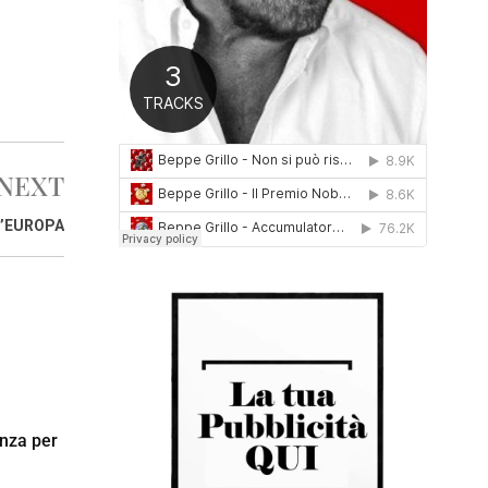
0
1
6
NEXT
L’EUROPA
enza per