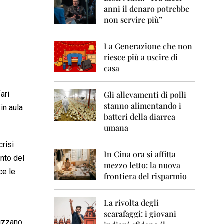
0
anni il denaro potrebbe
6
non servire più”
2
0
La Generazione che non
0
7
riesce più a uscire di
casa
2
0
0
ari
Gli allevamenti di polli
8
stanno alimentando i
in aula
batteri della diarrea
2
umana
0
0
crisi
9
In Cina ora si affitta
nto del
mezzo letto: la nuova
2
ce le
frontiera del risparmio
0
1
0
La rivolta degli
scarafaggi: i giovani
2
lizzano