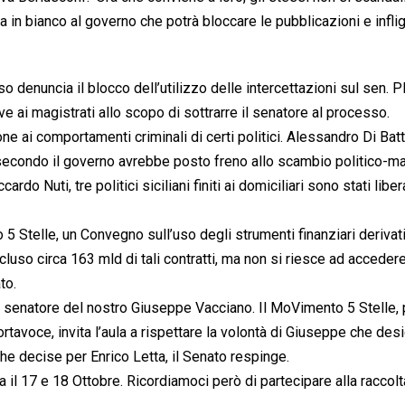
ga in bianco al governo che potrà bloccare le pubblicazioni e infli
so denuncia il blocco dell’utilizzo delle intercettazioni sul sen. 
e ai magistrati allo scopo di sottrarre il senatore al processo.
e ai comportamenti criminali di certi politici. Alessandro Di Batt
 secondo il governo avrebbe posto freno allo scambio politico-ma
rdo Nuti, tre politici siciliani finiti ai domiciliari sono stati liber
Stelle, un Convegno sull’uso degli strumenti finanziari derivati.
so circa 163 mld di tali contratti, ma non si riesce ad accedere
to.
a senatore del nostro Giuseppe Vacciano. Il MoVimento 5 Stelle, 
tavoce, invita l’aula a rispettare la volontà di Giuseppe che des
che decise per Enrico Letta, il Senato respinge.
 il 17 e 18 Ottobre. Ricordiamoci però di partecipare alla raccolt