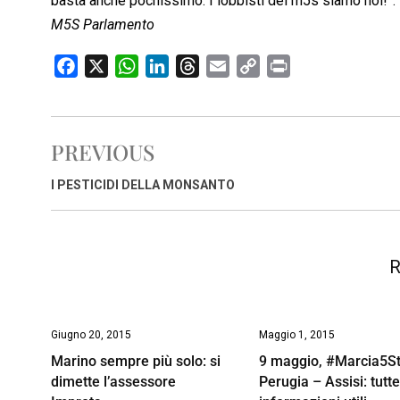
basta anche pochissimo. I lobbisti del m5s siamo noi!”.
M5S Parlamento
F
X
W
L
T
E
C
P
a
h
i
h
m
o
r
c
a
n
r
a
p
i
e
t
k
e
i
y
n
PREVIOUS
b
s
e
a
l
L
t
o
A
d
d
i
I PESTICIDI DELLA MONSANTO
o
p
I
s
n
k
p
n
k
R
Giugno 20, 2015
Maggio 1, 2015
Marino sempre più solo: si
9 maggio, #Marcia5St
dimette l’assessore
Perugia – Assisi: tutte