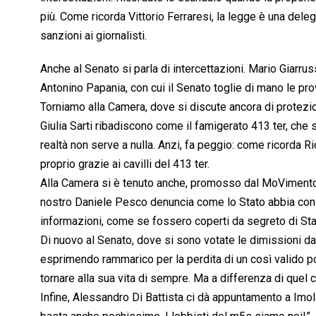
più. Come ricorda Vittorio Ferraresi, la legge è una dele
sanzioni ai giornalisti.
Anche al Senato si parla di intercettazioni. Mario Giarrus
Antonino Papania, con cui il Senato toglie di mano le prov
Torniamo alla Camera, dove si discute ancora di protezion
Giulia Sarti ribadiscono come il famigerato 413 ter, che
realtà non serve a nulla. Anzi, fa peggio: come ricorda Ricca
proprio grazie ai cavilli del 413 ter.
Alla Camera si è tenuto anche, promosso dal MoVimento 5 
nostro Daniele Pesco denuncia come lo Stato abbia conclu
informazioni, come se fossero coperti da segreto di Sta
Di nuovo al Senato, dove si sono votate le dimissioni d
esprimendo rammarico per la perdita di un così valido por
tornare alla sua vita di sempre. Ma a differenza di quel 
Infine, Alessandro Di Battista ci dà appuntamento a Imola