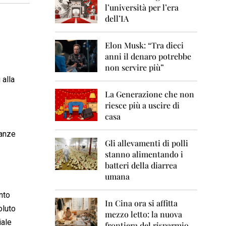
0
l’università per l’era
6
dell’IA
2
0
Elon Musk: “Tra dieci
0
anni il denaro potrebbe
7
non servire più”
2
 alla
0
La Generazione che non
0
8
riesce più a uscire di
casa
2
0
tanze
0
Gli allevamenti di polli
9
stanno alimentando i
batteri della diarrea
2
umana
0
1
nto
0
In Cina ora si affitta
oluto
mezzo letto: la nuova
2
ale
frontiera del risparmio