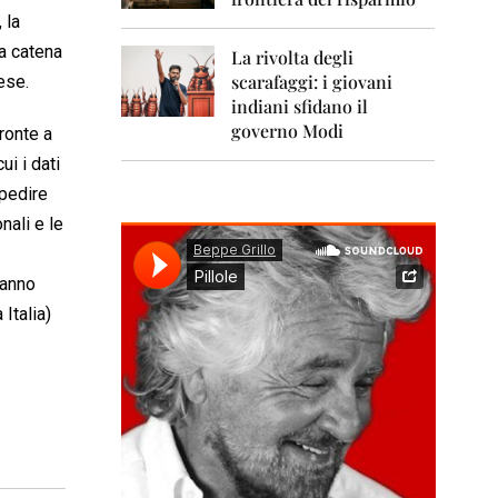
0
1
 la
1
 a catena
La rivolta degli
scarafaggi: i giovani
ese.
2
0
indiani sfidano il
1
governo Modi
ronte a
2
ui i dati
2
mpedire
0
nali e le
1
3
hanno
2
0
Italia)
1
4
2
0
1
5
2