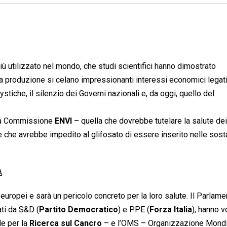
più utilizzato nel mondo, che studi scientifici hanno dimostrato
 produzione si celano impressionanti interessi economici legati
stiche, il silenzio dei Governi nazionali e, da oggi, quello del
lla Commissione
ENVI
– quella che dovrebbe tutelare la salute dei
ne che avrebbe impedito al glifosato di essere inserito nelle sos
A
 europei e sarà un pericolo concreto per la loro salute. Il Parlame
ati da S&D (
Partito Democratico
) e PPE (
Forza Italia
), hanno v
le per la
Ricerca sul Cancro
– e l’OMS – Organizzazione Mondi