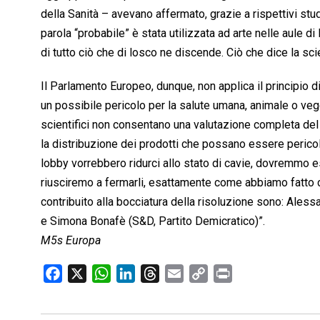
della Sanità – avevano affermato, grazie a rispettivi stud
parola “probabile” è stata utilizzata ad arte nelle aule d
di tutto ciò che di losco ne discende. Ciò che dice la sci
Il Parlamento Europeo, dunque, non applica il principio 
un possibile pericolo per la salute umana, animale o veget
scientifici non consentano una valutazione completa del 
la distribuzione dei prodotti che possano essere pericolos
lobby vorrebbero ridurci allo stato di cavie, dovremmo es
riusciremo a fermarli, esattamente come abbiamo fatto co
contribuito alla bocciatura della risoluzione sono: Alessa
e Simona Bonafè (S&D, Partito Demicratico)”.
M5s Europa
F
X
W
L
T
E
C
P
a
h
i
h
m
o
r
c
a
n
r
a
p
i