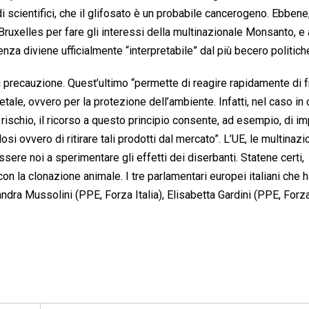
i scientifici, che il glifosato è un probabile cancerogeno. Ebbene,
i Bruxelles per fare gli interessi della multinazionale Monsanto, e
enza diviene ufficialmente “interpretabile” dal più becero politich
di precauzione. Quest’ultimo “permette di reagire rapidamente di f
ale, ovvero per la protezione dell’ambiente. Infatti, nel caso in c
rischio, il ricorso a questo principio consente, ad esempio, di i
i ovvero di ritirare tali prodotti dal mercato”. L’UE, le multinazio
sere noi a sperimentare gli effetti dei diserbanti. Statene certi,
n la clonazione animale. I tre parlamentari europei italiani che 
ndra Mussolini (PPE, Forza Italia), Elisabetta Gardini (PPE, Forza 