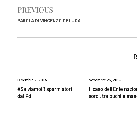
e
t
k
e
i
y
n
PREVIOUS
b
s
e
a
l
L
t
o
A
d
d
i
PAROLA DI VINCENZO DE LUCA
o
p
I
s
n
k
p
n
k
R
Dicembre 7, 2015
Novembre 26, 2015
#SalviamoiRisparmiatori
Il caso dell’Ente nazi
dal Pd
sordi, tra buchi e man