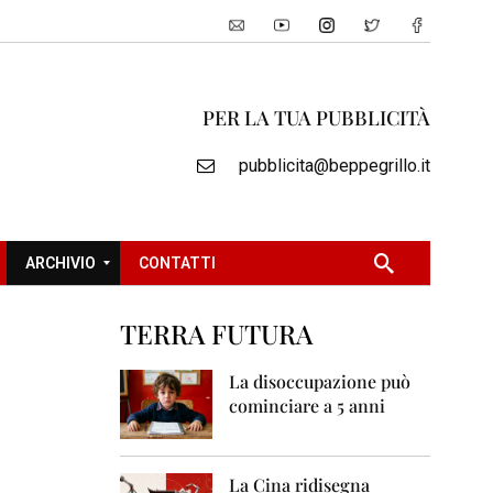
PER LA TUA PUBBLICITÀ
pubblicita@beppegrillo.it
ARCHIVIO
CONTATTI
TERRA FUTURA
2
0
La disoccupazione può
0
cominciare a 5 anni
5
2
0
La Cina ridisegna