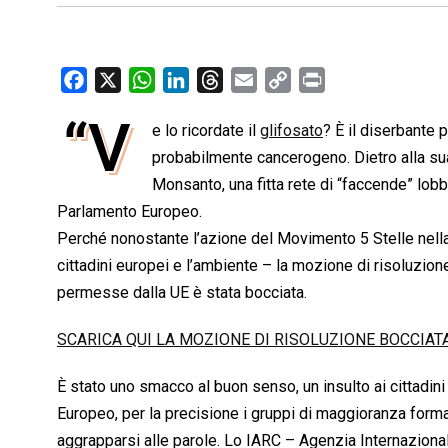
F
X
W
L
T
E
C
P
a
h
i
h
m
o
r
“V
e lo ricordate il
glifosato
? È il diserbante 
c
a
n
r
a
p
i
e
probabilmente cancerogeno. Dietro alla sua
t
k
e
i
y
n
b
s
e
a
l
L
t
Monsanto, una fitta rete di “faccende” lobby
o
A
d
d
i
Parlamento Europeo.
o
p
I
s
n
Perché nonostante l’azione del Movimento 5 Stelle ne
k
p
n
k
cittadini europei e l’ambiente – la mozione di risoluzio
permesse dalla UE è stata bocciata.
SCARICA QUI LA MOZIONE DI RISOLUZIONE BOCCIAT
È stato uno smacco al buon senso, un insulto ai cittadini
Europeo, per la precisione i gruppi di maggioranza form
aggrapparsi alle parole. Lo IARC – Agenzia Internaziona