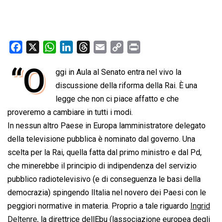
F
X
W
L
T
E
C
P
a
h
i
h
m
o
r
“O
ggi in Aula al Senato entra nel vivo la
c
a
n
r
a
p
i
e
discussione della riforma della Rai. È una
t
k
e
i
y
n
b
s
e
a
l
L
t
legge che non ci piace affatto e che
o
A
d
d
i
proveremo a cambiare in tutti i modi.
o
p
I
s
n
In nessun altro Paese in Europa lamministratore delegato
k
p
n
k
della televisione pubblica è nominato dal governo. Una
scelta per la Rai, quella fatta dal primo ministro e dal Pd,
che minerebbe il principio di indipendenza del servizio
pubblico radiotelevisivo (e di conseguenza le basi della
democrazia) spingendo lItalia nel novero dei Paesi con le
peggiori normative in materia. Proprio a tale riguardo
Ingrid
Deltenre
, la direttrice dellEbu (lassociazione europea degli