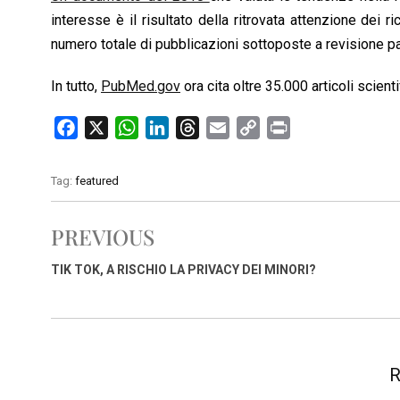
interesse è il risultato della ritrovata attenzione dei r
numero totale di pubblicazioni sottoposte a revisione pa
In tutto,
PubMed.gov
ora cita oltre 35.000 articoli scienti
F
X
W
L
T
E
C
P
a
h
i
h
m
o
r
c
a
n
r
a
p
i
Tag:
featured
e
t
k
e
i
y
n
b
s
e
a
l
L
t
PREVIOUS
o
A
d
d
i
o
p
I
s
n
TIK TOK, A RISCHIO LA PRIVACY DEI MINORI?
k
p
n
k
R