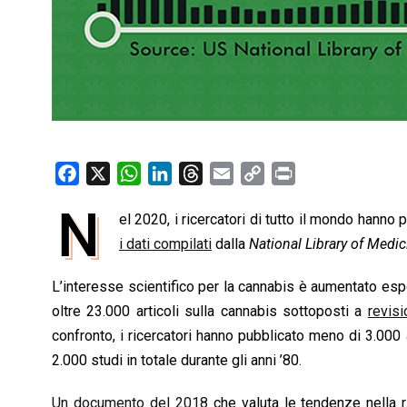
F
X
W
L
T
E
C
P
a
h
i
h
m
o
r
N
el 2020, i ricercatori di tutto il mondo hanno 
c
a
n
r
a
p
i
e
i dati compilati
t
k
e
dalla
i
National Library of Medi
y
n
b
s
e
a
l
L
t
L’interesse scientifico per la cannabis è aumentato espo
o
A
d
d
i
oltre 23.000 articoli sulla cannabis sottoposti a
revisi
o
p
I
s
n
confronto, i ricercatori hanno pubblicato meno di 3.000 a
k
p
n
k
2.000 studi in totale durante gli anni ’80.
Un documento del 2018
che valuta le tendenze nella 