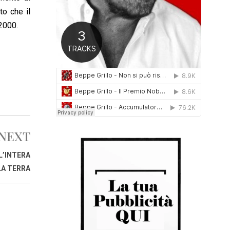
0
to che il
1
 2000.
6
NEXT
L’INTERA
LA TERRA