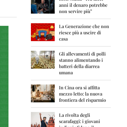
0
anni il denaro potrebbe
6
non servire più”
2
0
La Generazione che non
0
7
riesce più a uscire di
casa
2
0
0
Gli allevamenti di polli
8
stanno alimentando i
batteri della diarrea
2
umana
0
0
9
In Cina ora si affitta
mezzo letto: la nuova
2
frontiera del risparmio
0
1
0
La rivolta degli
scarafaggi: i giovani
2