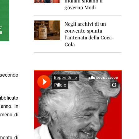
indiani sfidano il
0
1
governo Modi
1
Negli archivi di un
2
0
convento spunta
1
l’antenata della Coca-
2
Cola
2
0
1
3
secondo
2
0
1
ubblicato
4
 anno. In
2
e meno di
0
1
5
umento di
2