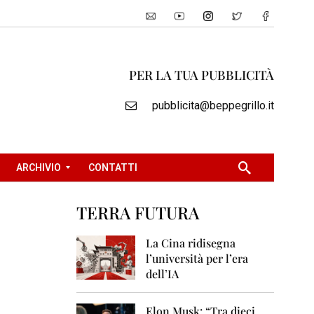
PER LA TUA PUBBLICITÀ
pubblicita@beppegrillo.it
ARCHIVIO
CONTATTI
TERRA FUTURA
2
0
La Cina ridisegna
0
l’università per l’era
5
dell’IA
2
0
Elon Musk: “Tra dieci