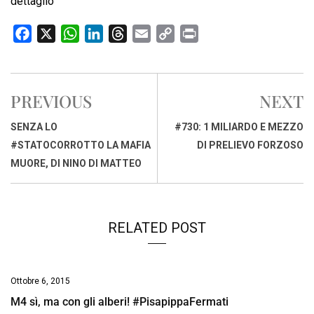
dettaglio
F
X
W
L
T
E
C
P
a
h
i
h
m
o
r
c
a
n
r
a
p
i
e
t
k
e
i
y
n
PREVIOUS
NEXT
b
s
e
a
l
L
t
o
A
d
d
i
SENZA LO
#730: 1 MILIARDO E MEZZO
o
p
I
s
n
#STATOCORROTTO LA MAFIA
DI PRELIEVO FORZOSO
k
p
n
k
MUORE, DI NINO DI MATTEO
RELATED POST
Ottobre 6, 2015
M4 sì, ma con gli alberi! #PisapippaFermati