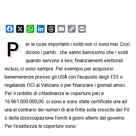
F
X
W
L
T
E
C
P
a
h
i
h
m
o
r
P
er le cose importanti i soldi non ci sono mai. Così
c
a
n
r
a
p
i
e
dicono i partiti… che sanno benissimo che i soldi
t
k
e
i
y
n
b
s
e
a
l
L
t
quando servono a loro, finanziamenti elettorali
o
A
d
d
i
inclusi, ci sono sempre. Per esempio per acquisirsi
o
p
I
s
n
benemerenze presso gli USA con l’acquisto degli F35 o
k
p
n
k
regalando l’ICI al Vaticano o per finanziare i giornali amici.
Per il reddito di cittadinanza le coperture pari a
16.961.000.000,00  ci sono e sono state certificate una ad
una al contrario dei numeri di aria fritta sulla crescita del Pil
o della disoccupazione forniti a giorni alterni dal governo.
Per l’esattezza le coperture sono: