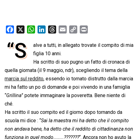
F
X
W
L
T
E
C
P
a
h
i
h
m
o
r
“S
alve a tutti, in allegato trovate il compito di mia
c
a
n
r
a
p
i
e
figlia 10 anni.
t
k
e
i
y
n
b
s
e
a
l
L
t
Ha scritto di suo pugno un fatto di cronaca di
o
A
d
d
i
quella giornata (il 9 maggio, ndr), scegliendo il tema della
o
p
I
s
n
marcia sul reddito
, essendo io tornato distrutto dalla marcia
k
p
n
k
mi ha fatto un po di domande e poi vivendo in una famiglia
“
Grillina
” potete immaginare la poveretta. Bene niente di
ché.
Ha scritto il suo compito ed il giorno dopo tornando da
scuola mi dice : “
Sai la maestra mi ha detto che il compito
non andava bene, ha detto che il reddito di cittadinanza non
funziona in quel modo……….???????
“. Ancora non ho avuto la