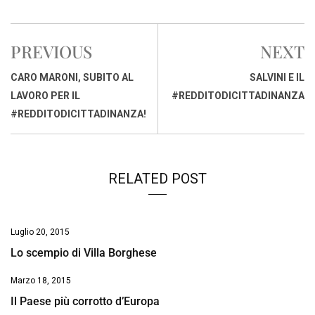
a
h
i
h
m
o
r
c
a
n
r
a
p
i
e
t
k
e
i
y
n
PREVIOUS
NEXT
b
s
e
a
l
L
t
o
A
d
d
i
CARO MARONI, SUBITO AL
SALVINI E IL
o
p
I
s
n
LAVORO PER IL
#REDDITODICITTADINANZA
k
p
n
k
#REDDITODICITTADINANZA!
RELATED POST
Luglio 20, 2015
Lo scempio di Villa Borghese
Marzo 18, 2015
Il Paese più corrotto d’Europa