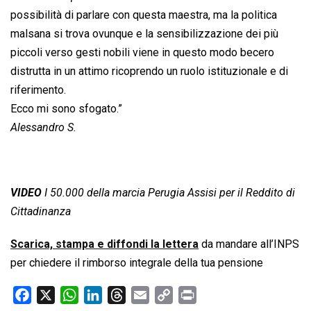
possibilità di parlare con questa maestra, ma la politica
malsana si trova ovunque e la sensibilizzazione dei più
piccoli verso gesti nobili viene in questo modo becero
distrutta in un attimo ricoprendo un ruolo istituzionale e di
riferimento.
Ecco mi sono sfogato.”
Alessandro S.
VIDEO
I 50.000 della marcia Perugia Assisi per il Reddito di
Cittadinanza
Scarica, stampa e diffondi la lettera
da mandare all’INPS
per chiedere il rimborso integrale della tua pensione
F
X
W
L
T
E
C
P