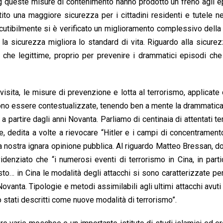
ng queste misure di contenimento hanno prodotto un freno agli e
tito una maggiore sicurezza per i cittadini residenti e tutele 
discutibilmente si è verificato un miglioramento complessivo della 
 la sicurezza migliora lo standard di vita. Riguardo alla sicure
 che legittime, proprio per prevenire i drammatici episodi ch
sita, le misure di prevenzione e lotta al terrorismo, applicate
bono essere contestualizzate, tenendo ben a mente la drammatica
a partire dagli anni Novanta. Parliamo di centinaia di attentati terr
e, dedita a volte a rievocare “Hitler e i campi di concentramen
la nostra ignara opinione pubblica. Al riguardo Matteo Bressan, d
idenziato che “i numerosi eventi di terrorismo in Cina, in parti
osto… in Cina le modalità degli attacchi si sono caratterizzate per
i Novanta. Tipologie e metodi assimilabili agli ultimi attacchi avuti
stati descritti come nuove modalità di terrorismo”.