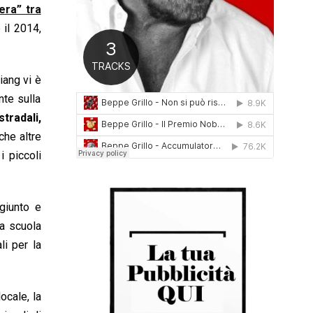
era” tra
0
1
 il 2014,
6
jiang vi è
nte sulla
tradali,
che altre
i piccoli
ngiunto e
la scuola
li per la
ocale, la