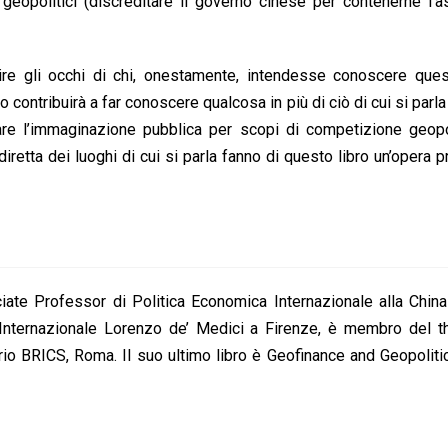
 geopolitici (discreditare il governo cinese per contenerne l’
rire gli occhi di chi, onestamente, intendesse conoscere ques
contribuirà a far conoscere qualcosa in più di ciò di cui si parl
are l’immaginazione pubblica per scopi di competizione geopol
diretta dei luoghi di cui si parla fanno di questo libro un’opera p
ate Professor di Politica Economica Internazionale alla China
tuto Internazionale Lorenzo de’ Medici a Firenze, è membro del t
 BRICS, Roma. Il suo ultimo libro è Geofinance and Geopolitic