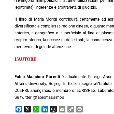
rinvengono manipolazioni, strumentalizzazioni per fini
legittimità), ingerenze e arbitrarietà di giudizio.
Il libro di Maria Morigi contribuirà certamente ad ap
diversificata e complessa regione cinese, o quanto meno 
astorico, a-geografico e superficiale al fine di plasm
respiro storico, la ricchezza delle fonti, la conoscenza 
meritevole di grande attenzione.
L’AUTORE
Fabio Massimo Parenti
è attualmente Foreign Associ
Affairs University, Beijing. In Italia insegna all’Isti
CCERRI, Zhengzhou, e membro di EURISPES, Laboratorio
Su twitter @fabiomassimos
F
X
W
L
T
E
C
P