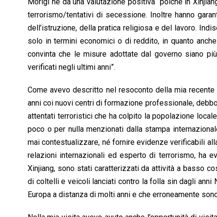
Morigi ne dà una valutazione positiva “poiché in Xinjia
terrorismo/tentativi di secessione. Inoltre hanno garan
dell’istruzione, della pratica religiosa e del lavoro. In
solo in termini economici o di reddito, in quanto anche
convinta che le misure adottate dal governo siano più
verificati negli ultimi anni”.
Come avevo descritto nel resoconto della mia recente vi
anni coi nuovi centri di formazione professionale, deb
attentati terroristici che ha colpito la popolazione locale 
poco o per nulla menzionati dalla stampa internazional
mai contestualizzare, né fornire evidenze verificabili al
relazioni internazionali ed esperto di terrorismo, ha ev
Xinjiang, sono stati caratterizzati da attività a basso c
di coltelli e veicoli lanciati contro la folla sin dagli ann
Europa a distanza di molti anni e che erroneamente sono 