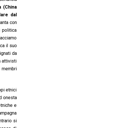
a (China
lare dal
tanta con
 politica
 facciamo
ca il suo
ignati da
attivisti
no membri
pi etnici
ed onesta
etniche e
 campagna
trario si