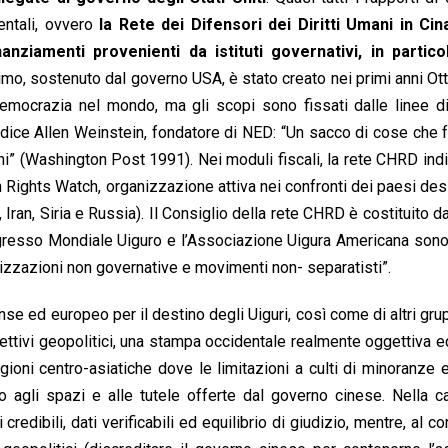
ntali, ovvero
la Rete dei Difensori dei Diritti Umani in Cin
iamenti provenienti da istituti governativi, in partico
imo, sostenuto dal governo USA, è stato creato nei primi anni Ot
-democrazia nel mondo, ma gli scopi sono fissati dalle linee di
e dice Allen Weinstein, fondatore di NED: “Un sacco di cose che
i” (Washington Post 1991). Nei moduli fiscali, la rete CHRD indi
 Rights Watch, organizzazione attiva nei confronti dei paesi des
n, Siria e Russia). Il Consiglio della rete CHRD è costituito da 
 Congresso Mondiale Uiguro e l’Associazione Uigura Americana so
zazioni non governative e movimenti non- separatisti”.
se ed europeo per il destino degli Uiguri, così come di altri grup
iettivi geopolitici, una stampa occidentale realmente oggettiva 
gioni centro-asiatiche dove le limitazioni a culti di minoranze 
to agli spazi e alle tutele offerte dal governo cinese. Nella
dibili, dati verificabili ed equilibrio di giudizio, mentre, al con