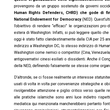
provengono da un gruppo sostenuto da governi occide
Human Rights Defenders, CHRD) che gode di finanz
National Endowment for Democracy
(NED). Quest’ult
l’obiettivo di rendere “efficaci” le organizzazioni pro
estera di Washington. Infatti, si può leggere quello ch
oggi è stato fatto clandestinamente dalla CIA per 25 ann
indirizzo a Washington DC, lo stesso indirizzo di Human
Washington come nemici o competitor (Cina, Venezuela, Ira
antigovernativi cinesi esiliati o dissidenti. Anche il
della NED, definendo falsamente se stesse come organiz
D’altronde, se ci fosse realmente un interesse statuniten
usati di volta in volta per convenienze strategiche e ob
rivolgerebbe attenzione e piglio critico verso quelle re
alle pratiche islamiche sono anni luce indietro rispet
mediatica qui menzionata mancherebbero pertanto fonti cre