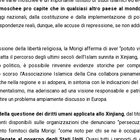
are varie moschee e un importante istituto di studi islamici ed e
ù moschee pro capite che in qualsiasi altro paese al mond
gi nazionali, dalla costituzione e dalla implementazione di pol
pondenze reali, dunque, alle accuse di repressione, se non addir
ione della libertà religiosa, la Morigi afferma di aver “potuto vi
ta il percorso degli ultimi secoli dell’Islam sunnita in Xinjiang, 
to politico, è possibile rinvenire evidenze storiche per comp
olo scorso l’Associazione Islamica della Cina collabora piename
he nella regione e si adopera, in sintonia con le indicazioni del
mentalismo, ma aderiscano ad una visione responsabile e patri
gestire un problema ampiamente discusso in Europa.
ella questione dei diritti umani applicata allo Xinjiang
, dal t
fonti disponibili sulle organizzazioni che denunciano “persecuz
sunto fornitoci dalla Morigi: “come noto per chi se ne è occupa
egate al governo degli Stati Uniti
. Quasi tutti i rapporti di