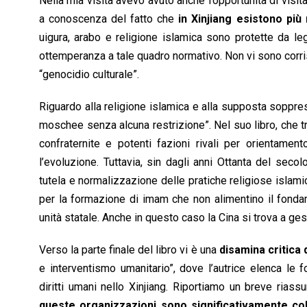
Nella mia visita avevo avuto anche l’opportunità di visit
a conoscenza del fatto che
in Xinjiang esistono pi
uigura, arabo e religione islamica sono protette da leg
ottemperanza a tale quadro normativo. Non vi sono corris
“genocidio culturale”.
Riguardo alla religione islamica e alla supposta soppress
moschee senza alcuna restrizione”. Nel suo libro, che trat
confraternite e potenti fazioni rivali per orientamen
l’evoluzione. Tuttavia, sin dagli anni Ottanta del sec
tutela e normalizzazione delle pratiche religiose islamic
per la formazione di imam che non alimentino il fonda
unità statale. Anche in questo caso la Cina si trova a 
Verso la parte finale del libro vi è una
disamina critica d
e interventismo umanitario”, dove l’autrice elenca le 
diritti umani nello Xinjiang. Riportiamo un breve rias
queste organizzazioni sono significativamente coll