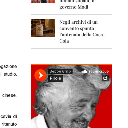
indiani sfidano il
0
1
governo Modi
1
Negli archivi di un
2
0
convento spunta
1
l’antenata della Coca-
2
Cola
2
0
1
3
egazione
i studio,
2
0
1
4
o cinese,
2
0
1
cevia di
5
 ritenuto
2