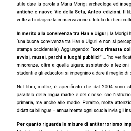
utile dare la parola a Maria Morigi, archeologa ed inse
antiche e nuove Vie della Seta, Anteo edizioni.
Il l
volte ad indagare la conservazione e tutela dei beni cultur
In merito alla convivenza tra Han e Uiguri
, la Morigi 
“una buona convivenza tra Han e Uiguri e non si percep
stampa occidentale). Aggiungendo:
“sono rimasta colp
avvisi, musei, parchi e luoghi pubblici”
… “ho verific
minoranze, oltre a quella uigura; assistendo a lezioni 
studenti e gli educatori si impegnino a dare il meglio di 
Nel libro, inoltre, è specificato che dal 2004 sono s
parallelo della lingua madre e del cinese, che l’istruzi
primaria, ma anche alle medie. Peraltro, molta attenzio
didattica bilingue – annualmente ogni scuola invia gli in
Per quanto riguarda le misure di antiterrorismo im