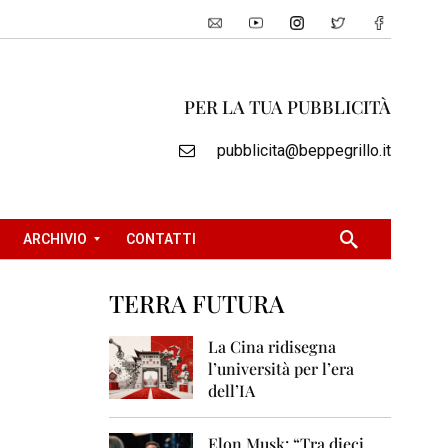
PER LA TUA PUBBLICITÀ
pubblicita@beppegrillo.it
ARCHIVIO
CONTATTI
TERRA FUTURA
2
0
La Cina ridisegna
0
l’università per l’era
5
dell’IA
2
0
Elon Musk: “Tra dieci