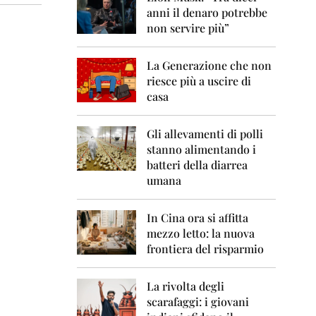
0
anni il denaro potrebbe
6
non servire più”
2
0
La Generazione che non
0
7
riesce più a uscire di
casa
2
0
0
Gli allevamenti di polli
8
stanno alimentando i
batteri della diarrea
2
umana
0
0
9
In Cina ora si affitta
mezzo letto: la nuova
2
frontiera del risparmio
0
1
0
La rivolta degli
scarafaggi: i giovani
2