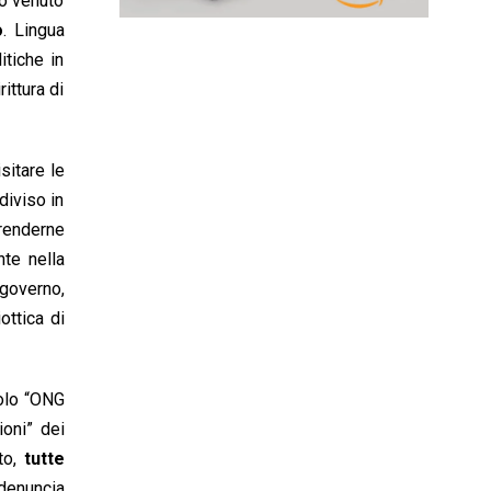
ro venuto
o
. Lingua
itiche in
ittura di
sitare le
diviso in
renderne
nte nella
 governo,
ottica di
itolo “ONG
ioni” dei
to,
tutte
 denuncia