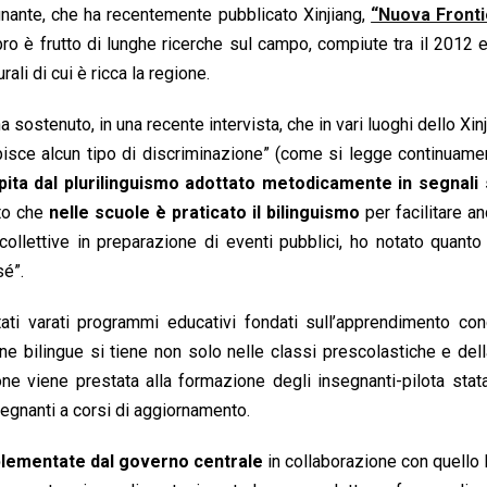
gnante, che ha recentemente pubblicato Xinjiang,
“Nuova Fronti
ibro è frutto di lunghe ricerche sul campo, compiute tra il 2012 e
ali di cui è ricca la regione.
ha sostenuto, in una recente intervista, che in vari luoghi dello Xin
isce alcun tipo di discriminazione” (come si legge continuame
ita dal plurilinguismo adottato metodicamente in segnali s
ato che
nelle scuole è praticato il bilinguismo
per facilitare an
collettive in preparazione di eventi pubblici, ho notato quanto 
sé”.
tati varati programmi educativi fondati sull’apprendimento co
one bilingue si tiene non solo nelle classi prescolastiche e del
ne viene prestata alla formazione degli insegnanti-pilota stata
segnanti a corsi di aggiornamento.
plementate dal governo centrale
in collaborazione con quello l