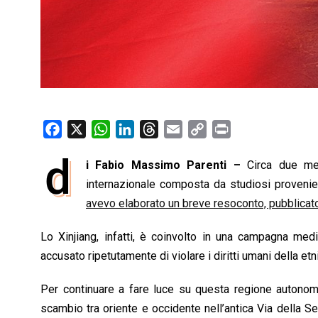
F
X
W
L
T
E
C
P
a
h
i
h
m
o
r
d
i Fabio Massimo Parenti –
Circa due mes
c
a
n
r
a
p
i
e
internazionale composta da studiosi provenien
t
k
e
i
y
n
b
s
e
a
l
L
t
avevo elaborato un breve resoconto, pubblicat
o
A
d
d
i
Lo Xinjiang, infatti, è coinvolto in una campagna medi
o
p
I
s
n
accusato ripetutamente di violare i diritti umani della et
k
p
n
k
Per continuare a fare luce su questa regione autonom
scambio tra oriente e occidente nell’antica Via della Set