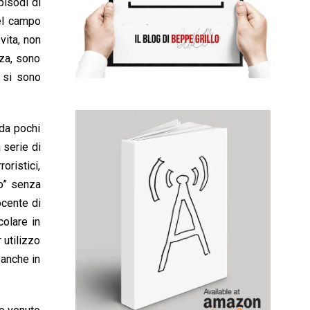
pisodi di
nel campo
vita, non
zza, sono
e si sono
 da pochi
 serie di
oristici,
to” senza
ocente di
colare in
 utilizzo
 anche in