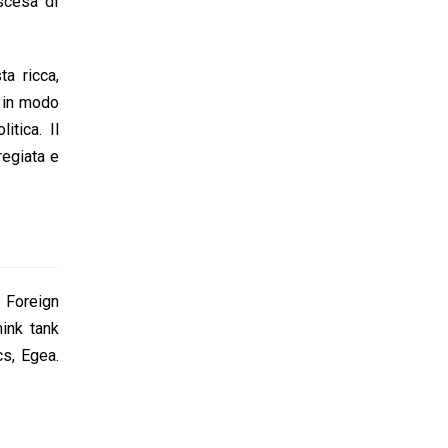
ascesa di
ta ricca,
a in modo
itica. Il
regiata e
 Foreign
hink tank
s, Egea.