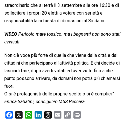
straordinario che si terrà il 3 settembre alle ore 16:30 e di
sollecitare i propri 20 eletti a votare con serietà e
responsabilità la richiesta di dimissioni al Sindaco.
VIDEO
Pericolo mare tossico: ma i bagnanti non sono stati
avvisati
Non c’è voce più forte di quella che viene dalla città e dai
cittadini che partecipano all’attività politica. E chi decide di
lasciarli fare, dopo averli votati ed aver visto fino a che
punto possono arrivare, da domani non potrà più chiamarsi
fuori.
O si è protagonisti delle proprie scelte o si è complici.”
Enrica Sabatini, consigliere M5S Pescara
F
X
W
L
T
E
C
P
a
h
i
h
m
o
r