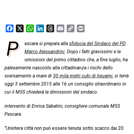
F
X
W
L
T
E
C
P
a
h
i
h
m
o
r
P
escara si prepara alla
sfiducia del Sindaco del PD
c
a
n
r
a
p
i
e
Marco Alessandrini
t
k
e
i
. Dopo i fatti gravissimi e le
y
n
b
s
e
a
l
L
t
omissioni del primo cittadino che, a fine luglio, ha
o
A
d
d
i
palesemente nascosto alla cittadinanza i rischi dello
o
p
I
s
n
sversamento a mare di
30 mila metri cubi di liquami
, si terrà
k
p
n
k
oggi 3 settembre 2015 alle 16 un consiglio straordinario in
cui il M5S chiederà le dimissioni del sindaco.
intervento di Enrica Sabatini, consigliere comunale M5S
Pescara
“Unintera città non può essere tenuta sotto scacco dai 20