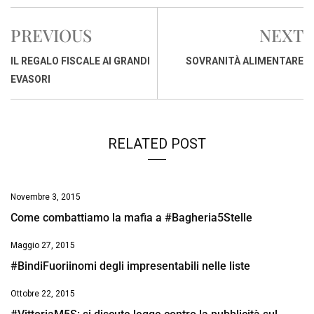
c
a
n
r
a
p
i
e
t
k
e
i
y
n
PREVIOUS
NEXT
b
s
e
a
l
L
t
o
A
d
d
i
IL REGALO FISCALE AI GRANDI
SOVRANITÀ ALIMENTARE
o
p
I
s
n
EVASORI
k
p
n
k
RELATED POST
Novembre 3, 2015
Come combattiamo la mafia a #Bagheria5Stelle
Maggio 27, 2015
#BindiFuoriinomi degli impresentabili nelle liste
Ottobre 22, 2015